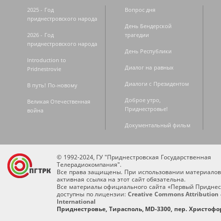
2025 - Год
Вопрос дня
приднестровского народа
День Бендерской
2026 - Год
трагедии
приднестровского народа
День Республики
Introduction to
Диалог на равных
Pridnestrovie
Диалоги с Президентом
В путь! По-новому
Доброе утро,
Великая Отечественная
Приднестровье!
война
Документальный фильм
© 1992-2024, ГУ "Приднестровская Государственная
Телерадиокомпания".
Все права защищены. При использовании материалов
активная ссылка на этот сайт обязательна.
Все материалы официального сайта «Первый Приднес
доступны по лицензии:
Creative Commons Attribution 
International
Приднестровье, Тирасполь, MD-3300, пер. Христофор