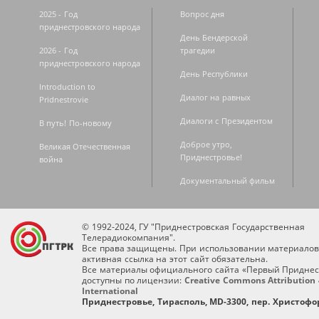
2025 - Год
Вопрос дня
приднестровского народа
День Бендерской
2026 - Год
трагедии
приднестровского народа
День Республики
Introduction to
Диалог на равных
Pridnestrovie
Диалоги с Президентом
В путь! По-новому
Доброе утро,
Великая Отечественная
Приднестровье!
война
Документальный фильм
© 1992-2024, ГУ "Приднестровская Государственная
Телерадиокомпания".
Все права защищены. При использовании материалов
активная ссылка на этот сайт обязательна.
Все материалы официального сайта «Первый Приднес
доступны по лицензии:
Creative Commons Attribution 
International
Приднестровье, Тирасполь, MD-3300, пер. Христофор