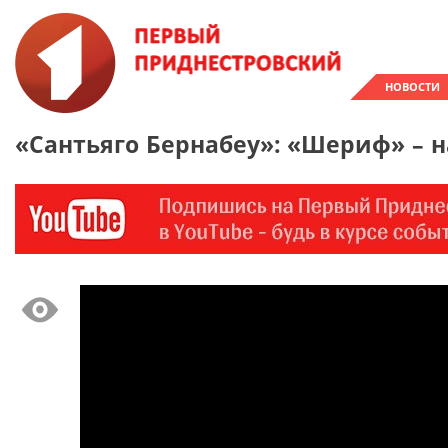
НОВОСТИ
«Сантьяго Бернабеу»: «Шериф» – н