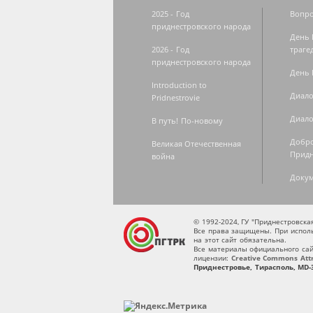
2025 - Год
Вопро
приднестровского народа
День 
2026 - Год
траге
приднестровского народа
День 
Introduction to
Диало
Pridnestrovie
Диало
В путь! По-новому
Добро
Великая Отечественная
Придн
война
Доку
© 1992-2024, ГУ "Приднестровск
Все права защищены. При исполь
на этот сайт обязательна.
Все материалы официального сай
лицензии:
Creative Commons Attri
Приднестровье, Тирасполь, MD-3