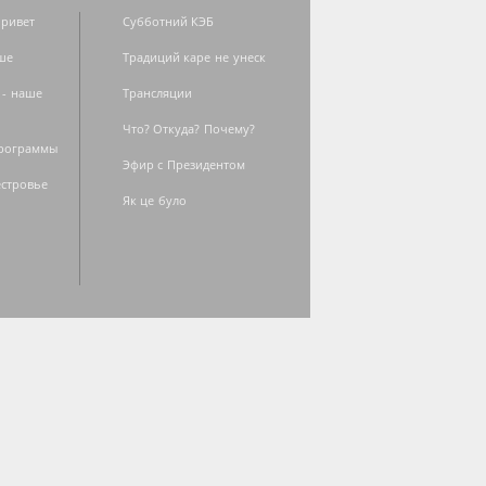
ривет
Субботний КЭБ
ше
Традиций каре не унеск
 - наше
Трансляции
Что? Откуда? Почему?
программы
Эфир с Президентом
естровье
Як це було