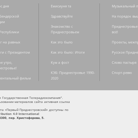
с дня
Емисиуня та
Музыкальный п
Бендерской
Здравствуйте
На порядок вы
дии
Знакомство с
Приднестровье
Республики
Приднестровьем
всё!
г на равных
Как это было
Проекты, меж
ги с Президентом
Как это было: Итоги
Русское Придн
е утро,
Кум а фост
Слово пастыря
естровье!
КЭБ: Приднестровье 1990-
Спорт-ревю
ментальный фильм
2020
ая Государственная Телерадиокомпания".
зовании материалов сайта активная ссылка
та «Первый Приднестровский» доступны по
bution 4.0 International
300, пер. Христофорова, 5.