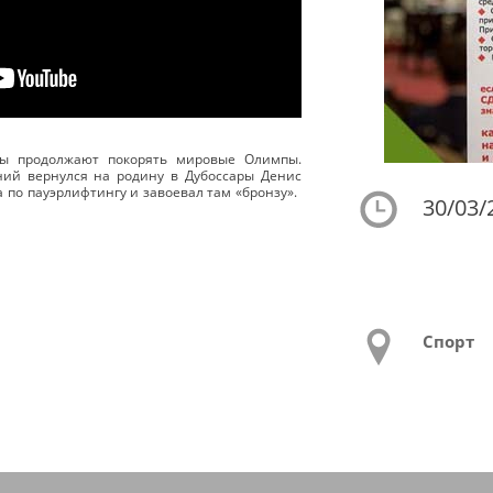
ны продолжают покорять мировые Олимпы.
ний вернулся на родину в Дубоссары Денис
 по пауэрлифтингу и завоевал там «бронзу».
30/03/
Спорт