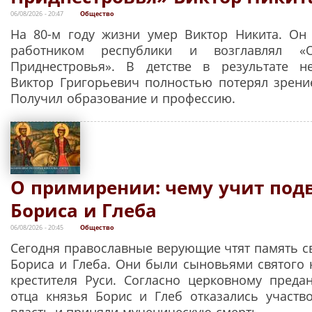
06/08/2026 - 20:47
Общество
На 80-м году жизни умер Виктор Никита. Он
работником республики и возглавлял «
Приднестровья». В детстве в результате не
Виктор Григорьевич полностью потерял зрение
Получил образование и профессию.
О примирении: чему учит под
Бориса и Глеба
06/08/2026 - 20:45
Общество
Сегодня православные верующие чтят память с
Бориса и Глеба. Они были сыновьями святого 
крестителя Руси. Согласно церковному преда
отца князья Борис и Глеб отказались участв
власть и приняли мученическую смерть.