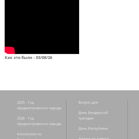
Как это было - 03/08/26
2025 - Год
Вопрос дня
приднестровского народа
День Бендерской
2026 - Год
трагедии
приднестровского народа
День Республики
Introduction to
Диалог на равных