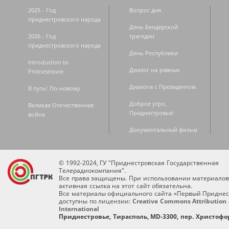
2025 - Год
Вопрос дня
приднестровского народа
День Бендерской
2026 - Год
трагедии
приднестровского народа
День Республики
Introduction to
Диалог на равных
Pridnestrovie
Диалоги с Президентом
В путь! По-новому
Доброе утро,
Великая Отечественная
Приднестровье!
война
Документальный фильм
© 1992-2024, ГУ "Приднестровская Государственная
Телерадиокомпания".
Все права защищены. При использовании материалов
активная ссылка на этот сайт обязательна.
Все материалы официального сайта «Первый Приднес
доступны по лицензии:
Creative Commons Attribution 
International
Приднестровье, Тирасполь, MD-3300, пер. Христофор