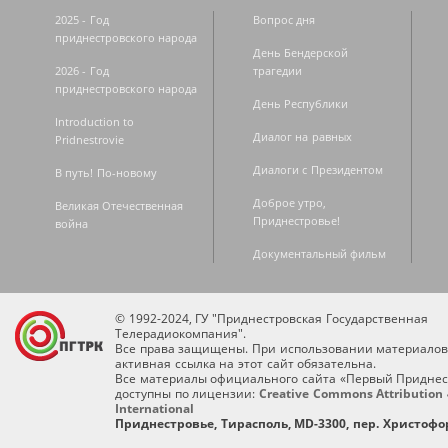
2025 - Год
Вопрос дня
приднестровского народа
День Бендерской
2026 - Год
трагедии
приднестровского народа
День Республики
Introduction to
Диалог на равных
Pridnestrovie
Диалоги с Президентом
В путь! По-новому
Доброе утро,
Великая Отечественная
Приднестровье!
война
Документальный фильм
© 1992-2024, ГУ "Приднестровская Государственная
Телерадиокомпания".
Все права защищены. При использовании материалов
активная ссылка на этот сайт обязательна.
Все материалы официального сайта «Первый Приднес
доступны по лицензии:
Creative Commons Attribution 
International
Приднестровье, Тирасполь, MD-3300, пер. Христофор