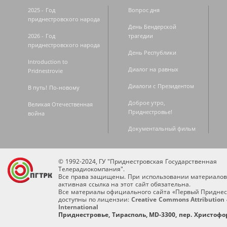
2025 - Год
Вопрос дня
приднестровского народа
День Бендерской
2026 - Год
трагедии
приднестровского народа
День Республики
Introduction to
Диалог на равных
Pridnestrovie
Диалоги с Президентом
В путь! По-новому
Доброе утро,
Великая Отечественная
Приднестровье!
война
Документальный фильм
© 1992-2024, ГУ "Приднестровская Государственная
Телерадиокомпания".
Все права защищены. При использовании материалов
активная ссылка на этот сайт обязательна.
Все материалы официального сайта «Первый Приднес
доступны по лицензии:
Creative Commons Attribution 
International
Приднестровье, Тирасполь, MD-3300, пер. Христофор