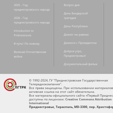
2025 - Год
Вопрос дня
приднестровского народа
День Бендерской
2026 - Год
трагедии
приднестровского народа
День Республики
Introduction to
Диалог на равных
Pridnestrovie
Диалоги с Президентом
В путь! По-новому
Доброе утро,
Великая Отечественная
Приднестровье!
война
Документальный фильм
© 1992-2024, ГУ "Приднестровская Государственная
Телерадиокомпания".
Все права защищены. При использовании материалов
активная ссылка на этот сайт обязательна.
Все материалы официального сайта «Первый Приднес
доступны по лицензии:
Creative Commons Attribution 
International
Приднестровье, Тирасполь, MD-3300, пер. Христофор