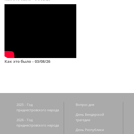
Как это было - 03/08/26
2025 - Год
Вопрос дня
приднестровского народа
День Бендерской
2026 - Год
трагедии
приднестровского народа
День Республики