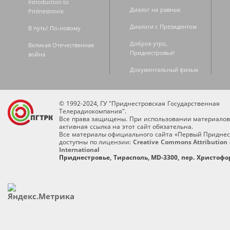
Introduction to
Диалог на равных
Pridnestrovie
Диалоги с Президентом
В путь! По-новому
Доброе утро,
Великая Отечественная
Приднестровье!
война
Документальный фильм
© 1992-2024, ГУ "Приднестровская Государственная
Телерадиокомпания".
Все права защищены. При использовании материалов
активная ссылка на этот сайт обязательна.
Все материалы официального сайта «Первый Приднес
доступны по лицензии:
Creative Commons Attribution 
International
Приднестровье, Тирасполь, MD-3300, пер. Христофор