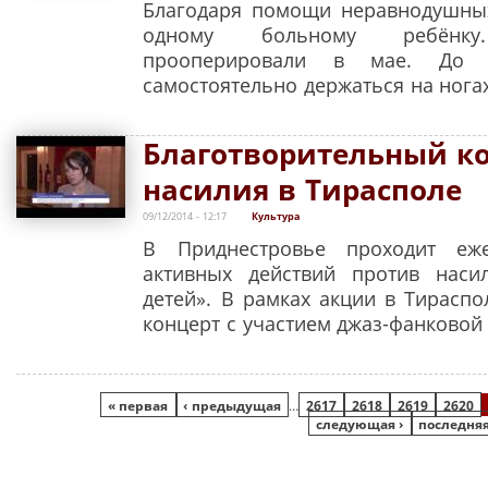
Благодаря помощи неравнодушны
одному больному ребёнку
прооперировали в мае. До 
самостоятельно держаться на ногах
Благотворительный ко
насилия в Тирасполе
09/12/2014 - 12:17
Культура
В Приднестровье проходит еж
активных действий против нас
детей». В рамках акции в Тирасп
концерт с участием джаз-фанковой 
Страницы
« первая
‹ предыдущая
…
2617
2618
2619
2620
следующая ›
последняя