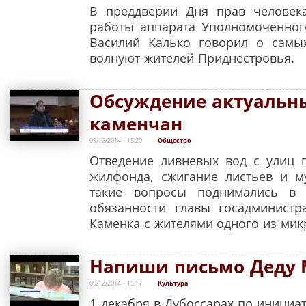
В преддверии Дня прав человек
работы аппарата Уполномоченног
Василий Калько говорил о самы
волнуют жителей Приднестровья.
Обсуждение актуальн
каменчан
09/12/2014 - 15:20
Общество
Отведение ливневых вод с улиц г
жилфонда, сжигание листьев и м
такие вопросы поднимались в 
обязанности главы госадминистр
Каменка с жителями одного из мик
Напиши письмо Деду 
09/12/2014 - 15:17
Культура
1 декабря в Дубоссарах по инициа