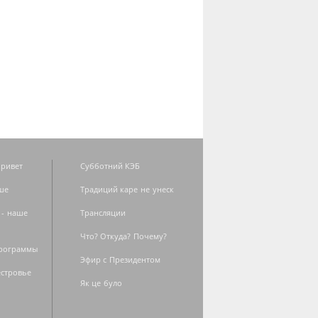
ривет
Субботний КЭБ
ше
Традиций каре не унеск
 - наше
Трансляции
Что? Откуда? Почему?
программы
Эфир с Президентом
естровье
Як це було