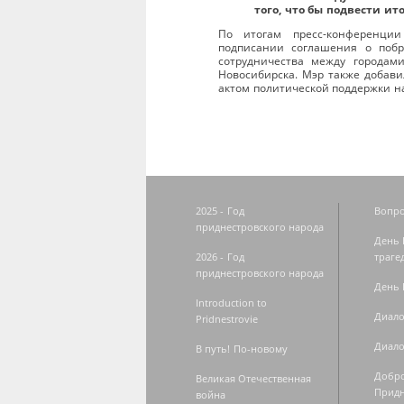
того, что бы подвести ито
По итогам пресс-конференци
подписании соглашения о побр
сотрудничества между городам
Новосибирска. Мэр также добави
актом политической поддержки н
2025 - Год
Вопро
приднестровского народа
День 
2026 - Год
траге
приднестровского народа
День 
Introduction to
Диало
Pridnestrovie
Диало
В путь! По-новому
Добро
Великая Отечественная
Придн
война