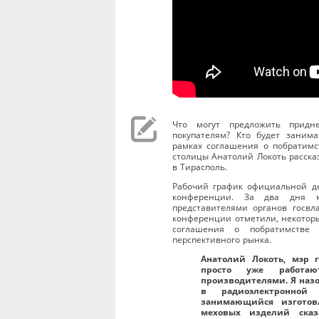
Что могут предложить придне
покупателям? Кто будет заним
рамках соглашения о побратимс
столицы Анатолий Локоть расска
в Тирасполь.
Рабочий график официальной де
конференции. За два дня м
представителями органов госвла
конференции отметили, некоторы
соглашения о побратимстве
перспективного рынка.
Анатолий Локоть, мэр 
просто уже работаю
производителями. Я наз
в радиоэлектронной
занимающийся изготовл
меховых изделий ска