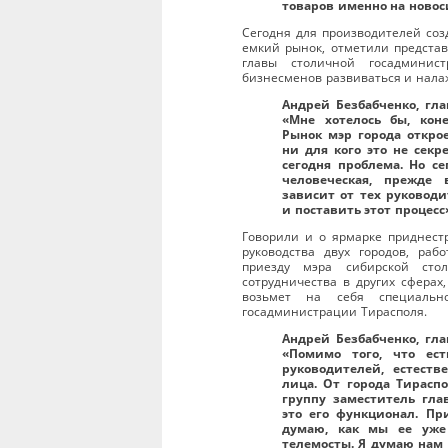
товаров именно на новос
Сегодня для производителей соз
емкий рынок, отметили представ
главы столичной госадминис
бизнесменов развиваться и нала
Андрей Безбабченко, гла
«Мне хотелось бы, кон
Рынок мэр города открое
ни для кого это не секр
сегодня проблема. Но се
человеческая, прежде 
зависит от тех руководи
и поставить этот процесс
Говорили и о ярмарке приднестр
руководства двух городов, раб
приезду мэра сибирской сто
сотрудничества в других сферах
возьмет на себя специальн
госадминистрации Тирасполя.
Андрей Безбабченко, гла
«Помимо того, что ес
руководителей, естест
лица. От города Тираспо
группу заместитель гл
это его функционал. Пр
думаю, как мы ее уже 
телемосты. Я думаю нам 