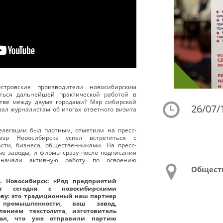
стровские производители новосибирским
аться дальнейшей практической работой в
тве между двумя городами? Мэр сибирской
26/07/
зал журналистам об итогах ответного визита
легации был плотным, отметили на пресс-
эр Новосибирска успел встретиться с
сти, бизнеса, общественниками. На пресс-
е заводы, и фирмы сразу после подписания
 начали активную работу по освоению
Общест
г. Новосибирск: «Ряд предприятий
т сегодня с новосибирскими
ову: это традиционный наш партнер
 промышленности, ваш завод,
ением текстолита, изготовитель
зал, что уже отправили партию