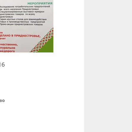
16
во