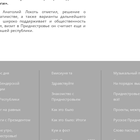
ги».
и Анатолий Локоть отметил, решение о
атимстве, а также варианты дальнейшего
и широко поддерживает и общественность
л, визит в Приднестровье он считает еще и
ашей республики.
с дня
Емисиуня та
Музыкальный п
Бендерской
Здравствуйте
На порядок вы
дии
Знакомство с
Приднестровье
Республики
Приднестровьем
всё!
г на равных
Как это было
Проекты, меж
ги с Президентом
Как это было: Итоги
Русское Придн
е утро,
Кум а фост
Слово пастыря
естровье!