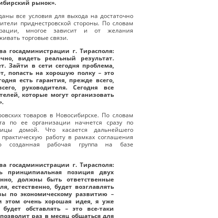
ибирский рынок».
даны все условия для выхода на достаточно
ители приднестровской стороны. По словам
трации, многое зависит и от желания
живать торговые связи.
ва госадминистрации г. Тирасполя:
ечно, видеть реальный результат.
т. Зайти в сети сегодня проблема,
ет, попасть на хорошую полку – это
годня есть гарантия, прежде всего,
всего, руководителя. Сегодня все
телей, которые могут организовать
».
овских товаров в Новосибирске. По словам
ота по ее организации начнется сразу по
лицы домой. Что касается дальнейшего
, практическую работу в рамках соглашения
о созданная рабочая группа на базе
ва госадминистрации г. Тирасполя:
ть принципиальная позиция двух
венно, должны быть ответственные
ля, естественно, будет возглавлять
авы по экономическому развитию –
и этом очень хорошая идея, я уже
будет обставлять – это все-таки
позволит раз в месяц общаться для