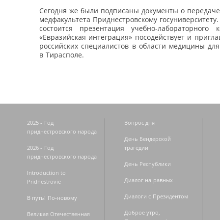
Сегодня же были подписаны документы о передаче
медфакультета Приднестровскому госуниверситету.
состоится презентация учебно-лабораторного 
«Евразийская интеграция» посодействует и пригл
российских специалистов в области медицины для
в Тирасполе.
2025 - Год
Вопрос дня
приднестровского народа
День Бендерской
2026 - Год
трагедии
приднестровского народа
День Республики
Introduction to
Диалог на равных
Pridnestrovie
Диалоги с Президентом
В путь! По-новому
Доброе утро,
Великая Отечественная