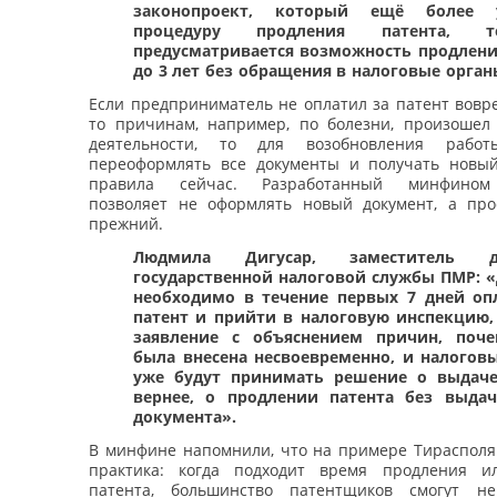
законопроект, который ещё более 
процедуру продления патента, 
предусматривается возможность продлени
до 3 лет без обращения в налоговые орган
Если предприниматель не оплатил за патент вовре
то причинам, например, по болезни, произошел
деятельности, то для возобновления рабо
переоформлять все документы и получать новый
правила сейчас. Разработанный минфином 
позволяет не оформлять новый документ, а про
прежний.
Людмила Дигусар, заместитель ди
государственной налоговой службы ПМР: «
необходимо в течение первых 7 дней оп
патент и прийти в налоговую инспекцию,
заявление с объяснением причин, поче
была внесена несвоевременно, и налогов
уже будут принимать решение о выдаче
вернее, о продлении патента без выда
документа».
В минфине напомнили, что на примере Тирасполя 
практика: когда подходит время продления и
патента, большинство патентщиков смогут н