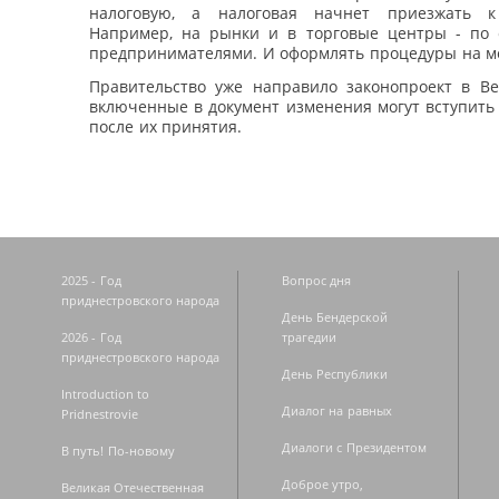
налоговую, а налоговая начнет приезжать к
Например, на рынки и в торговые центры - по 
предпринимателями. И оформлять процедуры на м
Правительство уже направило законопроект в Ве
включенные в документ изменения могут вступить 
после их принятия.
2025 - Год
Вопрос дня
приднестровского народа
День Бендерской
2026 - Год
трагедии
приднестровского народа
День Республики
Introduction to
Диалог на равных
Pridnestrovie
Диалоги с Президентом
В путь! По-новому
Доброе утро,
Великая Отечественная