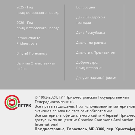
2025 - Год
Вопрос дня
приднестровского народа
День Бендерской
2026 - Год
трагедии
приднестровского народа
День Республики
Introduction to
Диалог на равных
Pridnestrovie
Диалоги с Президентом
В путь! По-новому
Доброе утро,
Великая Отечественная
Приднестровье!
война
Документальный фильм
© 1992-2024, ГУ "Приднестровская Государственная
Телерадиокомпания".
Все права защищены. При использовании материалов
активная ссылка на этот сайт обязательна.
Все материалы официального сайта «Первый Приднес
доступны по лицензии:
Creative Commons Attribution 
International
Приднестровье, Тирасполь, MD-3300, пер. Христофор