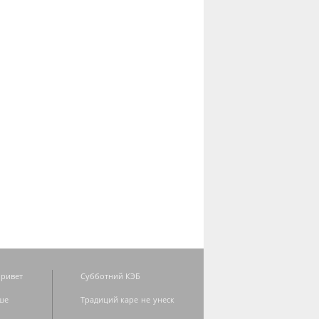
ривет
Субботний КЭБ
ше
Традиций каре не унеск