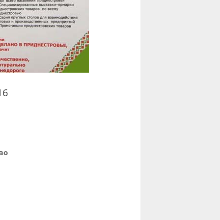
16
во