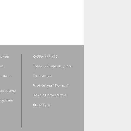
ривет
Субботний КЭБ
ше
Традиций каре не унеск
 - наше
Трансляции
Что? Откуда? Почему?
программы
Эфир с Президентом
естровье
Як це було