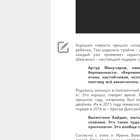
Хорошие новости пришли сегод
ребёнка. Там родилась тройня – 
каждый уже проявляет характ
Шевченко – настоящий подарок с
Артур Манучаров, за
беременности: «Береме
очень настойчивая, исп
поэтому всё закончилось 
Родились малыши в положенный с
кг. Это хорошо, говорят врачи.
прошлом году, например, был вс
двойнях. Их в 2015 году появилос
первая в 2016-м – братья Дмитри
Валентина Байдан, мат
словами. Это такое чудо
приложили. Это вообще с
Согласна с этим и Ирина. Вме
домой. Пока привыкает к новой р