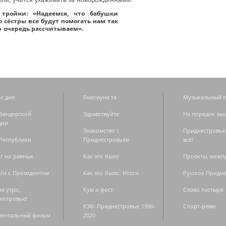
 тройни
: «Надеемся, что бабушки
 сёстры все будут помогать нам так
ую очередь рассчитываем».
с дня
Емисиуня та
Музыкальный п
Бендерской
Здравствуйте
На порядок вы
дии
Знакомство с
Приднестровье
Республики
Приднестровьем
всё!
г на равных
Как это было
Проекты, меж
ги с Президентом
Как это было: Итоги
Русское Придн
е утро,
Кум а фост
Слово пастыря
естровье!
КЭБ: Приднестровье 1990-
Спорт-ревю
ментальный фильм
2020