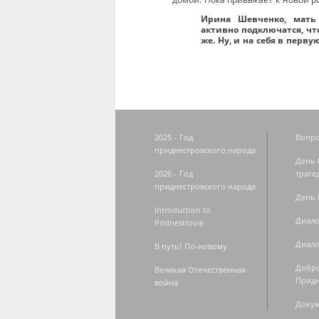
Ирина Шевченко, мать
активно подключатся, что
же. Ну, и на себя в перв
2025 - Год
Вопро
приднестровского народа
День 
2026 - Год
траге
приднестровского народа
День 
Introduction to
Диало
Pridnestrovie
Диало
В путь! По-новому
Добро
Великая Отечественная
Придн
война
Доку