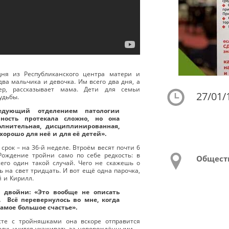
ня из Республиканского центра матери и
два мальчика и девочка. Им всего два дня, а
ер, рассказывает мама. Дети для семьи
27/01/
удьбы.
ведующий отделением патологии
нность протекала сложно, но она
олнительная, дисциплинированная,
хорошо для неё и для её детей».
рок – на 36-й неделе. Втроём весят почти 6
 Рождение тройни само по себе редкость: в
Общест
его один такой случай. Чего не скажешь о
ь на свет тридцать. И вот ещё одна парочка,
й и Кирилл.
ь двойни: «Это вообще не описать
. Всё перевернулось во мне, когда
амое большое счастье».
сте с тройняшками она вскоре отправится
оли, учится ухаживать за новорождёнными.