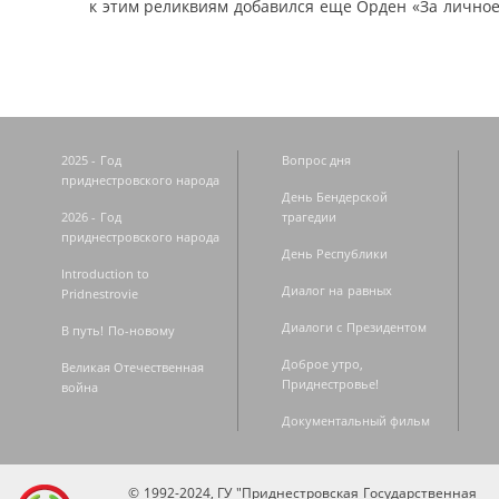
к этим реликвиям добавился еще Орден «За личное
2025 - Год
Вопрос дня
приднестровского народа
День Бендерской
2026 - Год
трагедии
приднестровского народа
День Республики
Introduction to
Диалог на равных
Pridnestrovie
Диалоги с Президентом
В путь! По-новому
Доброе утро,
Великая Отечественная
Приднестровье!
война
Документальный фильм
© 1992-2024, ГУ "Приднестровская Государственная