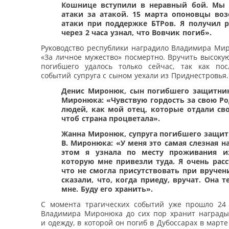
Кошнице вступили в неравный бой. Мы 
атаки за атакой. 15 марта опоновцы во
атаки при поддержке БТРов. Я получил р
через 2 часа узнал, что Вовчик погиб».
Руководство республики наградило Владимира Ми
«За личное мужество» посмертно. Вручить высоку
погибшего удалось только сейчас, так как пос
событий супруга с сыном уехали из Приднестровья.
Денис Миронюк, сын погибшего защитни
Миронюка
: «Чувствую гордость за свою Ро
людей, как мой отец, которые отдали св
чтоб страна процветала».
Жанна Миронюк, супруга погибшего защи
В. Миронюка
: «У меня это самая слезная н
этом я узнала по месту проживания из
которую мне привезли туда. Я очень расс
что не смогла присутствовать при вручен
сказали, что, когда приеду, вручат. Она т
мне. Буду его хранить».
С момента трагических событий уже прошло 24 
Владимира Миронюка до сих пор хранит награды
и одежду, в которой он погиб в Дубоссарах в марте