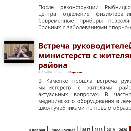
После реконструкции Рыбницког
центра отделение физиотерап
Современные приборы позволя
больных с заболеваниями опорно-д
Встреча руководителе
министерств с жителя
района
05/12/2014 - 15:25
Общество
В Каменке прошла встреча руко
министерств с жителями рай
актуальных вопросах. В частн
медицинского оборудования в ле
школ учебниками по новым образо
Страницы
« первая
‹ предыдущая
…
2617
2618
2619
2620