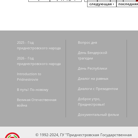
следующая ›
последняя
2025 - Год
Вопрос дня
приднестровского народа
День Бендерской
2026 - Год
трагедии
приднестровского народа
День Республики
Introduction to
Диалог на равных
Pridnestrovie
Диалоги с Президентом
В путь! По-новому
Доброе утро,
Великая Отечественная
Приднестровье!
война
Документальный фильм
© 1992-2024, ГУ "Приднестровская Государственная