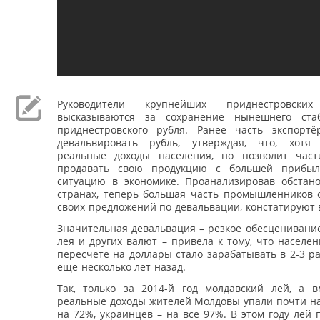
Руководители крупнейших приднестровских
высказываются за сохранение нынешнего стаб
приднестровского рубля. Ранее часть экспортё
девальвировать рубль, утверждая, что, хотя
реальные доходы населения, но позволит час
продавать свою продукцию с большей прибы
ситуацию в экономике. Проанализировав обстано
странах, теперь большая часть промышленников о
своих предложений по девальвации, констатируют 
Значительная девальвация – резкое обесценивание
лея и других валют – привела к тому, что населен
пересчете на доллары стало зарабатывать в 2-3 р
ещё несколько лет назад.
Так, только за 2014-й год молдавский лей, а 
реальные доходы жителей Молдовы упали почти на
на 72%, украинцев – на все 97%. В этом году лей