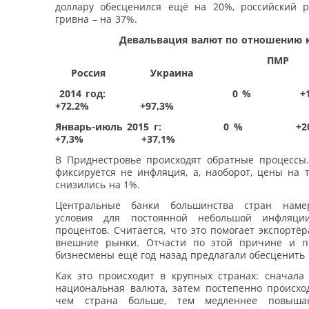
доллару обесценился ещё на 20%, российский р
гривна – на 37%.
Девальвация валют по отношению к д
ПМР Молд
Россия Украина
2014 год: 0 % +
+72,2% +97,3%
Январь-июль 2015 г: 0 %
+7,3% +37,1%
В Приднестровье происходят обратные процессы.
фиксируется не инфляция, а, наоборот, цены на 
снизились на 1%.
Центральные банки большинства стран наме
условия для постоянной небольшой инфляци
процентов. Считается, что это помогает экспортё
внешние рынки. Отчасти по этой причине и п
бизнесмены ещё год назад предлагали обесценить 
Как это происходит в крупных странах: сначала 
национальная валюта, затем постепенно происход
чем страна больше, тем медленнее повыша