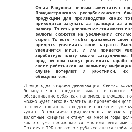
Ольга Радулова, первый заместитель пре
Приднестровского республиканского ба
продукции для производства своих то
приходится закупать за границей за ин
валюту.
То есть увеличение стоимости ин
валюты скажется на увеличении стоимо
сырья.
То есть, чтобы произвести свой 
придется увеличить свои затраты. Вме
увеличится МРОТ, и им придется уве
заработную плату своим сотрудникам. 
вряд ли они смогут увеличить заработ
своих работников на величину инфляции
случае потеряют и работники, их 
обесценится».
И ещё одна сторона девальвации. Сейчас комм
большую часть кредитов выдают в валюте. 
обесценивание рубля, как, например, в Молдове, Ро
можно будет легко выплатить 30-процентный долг
пенсиям, только на эти деньги население уже м
купить. В том числе приднестровцы не смогут р
валютные кредиты и станут на многие годы долж
как это уже произошло со многими жителями с
Поэтому в ПРБ повторяют: рубль останется стабиль