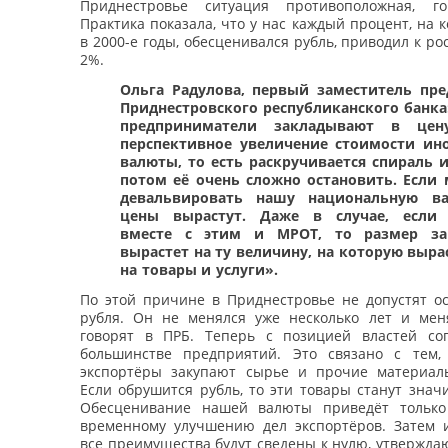
Приднестровье ситуация противоположная, г
Практика показала, что у нас каждый процент, на 
в 2000-е годы, обесценивался рубль, приводил к ро
2%.
Ольга Радулова, первый заместитель пре
Приднестровского республиканского банка:
предприниматели закладывают в цен
перспективное увеличение стоимости ин
валюты, то есть раскручивается спираль 
потом её очень сложно остановить. Если
девальвировать нашу национальную ва
цены вырастут. Даже в случае, если 
вместе с этим и МРОТ, то размер за
вырастет на ту величину, на которую выра
на товары и услуги».
По этой причине в Приднестровье не допустят ос
рубля. Он не менялся уже несколько лет и меня
говорят в ПРБ. Теперь с позицией властей со
большинстве предприятий. Это связано с тем
экспортёры закупают сырье и прочие материал
Если обрушится рубль, то эти товары станут знач
Обесценивание нашей валюты приведёт только
временному улучшению дел экспортёров. Затем и
все преимущества будут сведены к нулю, утверждаю