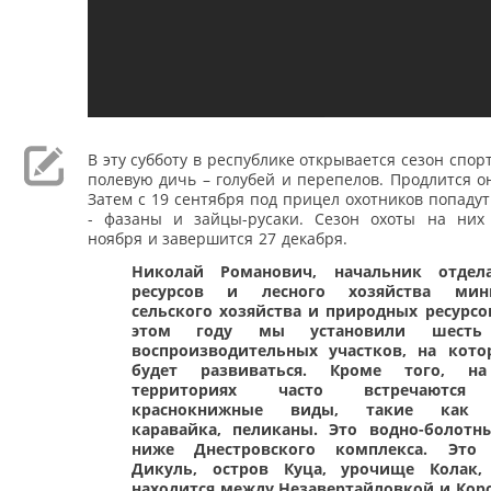
В эту субботу в республике открывается сезон спор
полевую дичь – голубей и перепелов. Продлится он
Затем с 19 сентября под прицел охотников попадут 
- фазаны и зайцы-русаки. Сезон охоты на них
ноября и завершится 27 декабря.
Николай Романович, начальник отдел
ресурсов и лесного хозяйства мини
сельского хозяйства и природных ресурсо
этом году мы установили шест
воспроизводительных участков, на кот
будет развиваться. Кроме того, н
территориях часто встречаются 
краснокнижные виды, такие как к
каравайка, пеликаны. Это водно-болотн
ниже Днестровского комплекса. Это
Дикуль, остров Куца, урочище Колак,
находится между Незавертайловкой и Кор