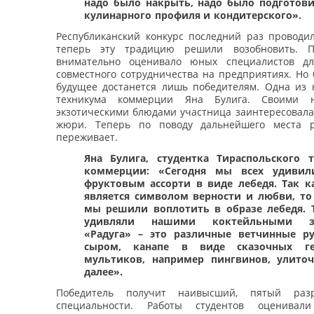
надо было накрыть, надо было подготов
кулинарного профиля и кондитерского».
Республиканский конкурс последний раз проводил
теперь эту традицию решили возобновить. 
внимательно оценивало юных специалистов дл
совместного сотрудничества на предприятиях. Но 
будущее достанется лишь победителям. Одна из н
техникума коммерции Яна Булига. Своими 
экзотическими блюдами участница заинтересовала
жюри. Теперь по поводу дальнейшего места 
переживает.
Яна Булига, студентка Тираспольского 
коммерции: «Сегодня мы всех удиви
фруктовым ассорти в виде лебедя. Так к
является символом верности и любви, то
мы решили воплотить в образе лебедя.
удивляли нашими коктейльными за
«Радуга» – это различные ветчинные р
сыром, канапе в виде сказочных г
мультиков, например пингвинов, улито
далее».
Победитель получит наивысший, пятый раз
специальности. Работы студентов оценивали