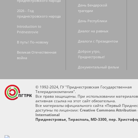
приднестровского народа
День Бендерской
2026 - Год
трагедии
приднестровского народа
День Республики
Introduction to
Диалог на равных
Pridnestrovie
Диалоги с Президентом
В путь! По-новому
Доброе утро,
Великая Отечественная
Приднестровье!
война
Документальный фильм
© 1992-2024, ГУ "Приднестровская Государственная
Телерадиокомпания".
Все права защищены. При использовании материалов
активная ссылка на этот сайт обязательна.
Все материалы официального сайта «Первый Приднес
доступны по лицензии:
Creative Commons Attribution 
International
Приднестровье, Тирасполь, MD-3300, пер. Христофор