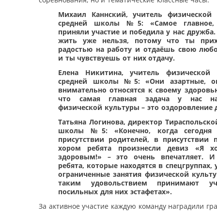
Михаил Каннский, учитель физической 
средней школы №5: «Самое главное,
приняли участие и победила у нас дружба. 
жить уже нельзя, потому что ты при
радостью на работу и отдаёшь свою люб
и ты чувствуешь от них отдачу.
Елена Никитина, учитель физической 
средней школы №5: «Они азартные, о
внимательно относятся к своему здоровь
что самая главная задача у нас н
физической культуры – это оздоровление 
Татьяна Логинова, директор Тираспольско
школы №5: «Конечно, когда сегодня
присутствии родителей, в присутствии п
хором ребята произнесли девиз «Я х
здоровым!» – это очень впечатляет. И
ребята, которые находятся в спецгруппах, 
ограниченные занятия физической культу
таким удовольствием принимают у
посильных для них эстафетах».
За активное участие каждую команду наградили гр