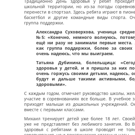
Традиционно День здоровья у ребят проходи
школьной территории, но из-за погоды соревно
перенести в спортзал. Здесь ребята играют в пионе
баскетбол и другие командные виды спорта. О
группа поддержки.
Александра Суховерхова, ученица сред
№5: «Конечно, немного волнуюсь, пото
ещё ни разу не занимали первые места. 
как группа поддержки, болею за своих
очень надеюсь, что мы выиграем.
Татьяна Дубинина, болельщица: «Сего
здоровья у детей, и я пришла за них по
очень горжусь своими детьми, надеюсь, о
будут и дальше такими активными, б
здоровыми».
С каждым годом, отмечает руководство школы, же
участие в соревнованиях все больше. В учебное 
приходят малыши из дошкольных учреждений. О
вместе с первыми классами.
Михаил тренирует детей уже более 18 лет. Своей
уже не представляет без любимого занятия. Во 
здоровья с ребятами в школе проводят не тол
соревнования, но и тематические классные часы.