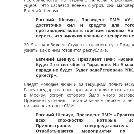
ущерб. Что касается военных угроз, они маловер
Евгений Шевчук.
Евгений Шевчук, Президент ПМР: «У 
достаточно сил и средств для тог
противодействовать горячим головам. На
верить, что никаких военных сценариев не
2015 – год юбилеев. Студенты главного вуза Придн
узнать, как к ним готовится республика.
Евгений Шевчук, Президент ПМР: «Воен
будет 2-го сентября в Тирасполе. На 9 мая
парада не будет. Будет задействована РПК
оркестр».
Следят молодые люди и за текущими политическ
Главу государства они спросили о целях и итогах н
в Москву, вокруг которого было много разгов
Президент уточнил - летал обычным рейсом, а не
писали некоторые СМИ.
Евгений Шевчук, Президент ПМР: «Практи
всех сложностях, которые исп
Приднестровье, спецпредставител
Отрабатываются мероприятия по о