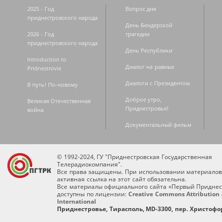
2025 - Год
Вопрос дня
приднестровского народа
День Бендерской
2026 - Год
трагедии
приднестровского народа
День Республики
Introduction to
Диалог на равных
Pridnestrovie
Диалоги с Президентом
В путь! По-новому
Доброе утро,
Великая Отечественная
Приднестровье!
война
Документальный фильм
© 1992-2024, ГУ "Приднестровская Государственная
Телерадиокомпания".
Все права защищены. При использовании материалов
активная ссылка на этот сайт обязательна.
Все материалы официального сайта «Первый Приднес
доступны по лицензии:
Creative Commons Attribution 
International
Приднестровье, Тирасполь, MD-3300, пер. Христофор