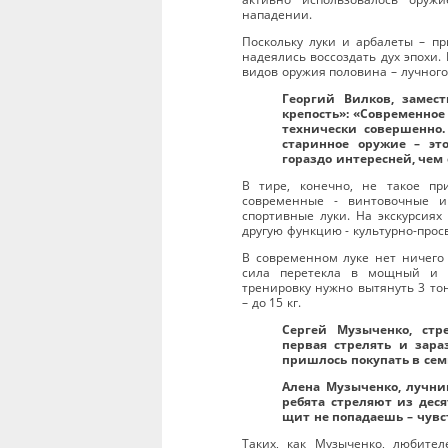
нападении.
Поскольку луки и арбалеты – п
надеялись воссоздать дух эпохи.
видов оружия половина – лучного
Георгий Вилков, замес
крепость»: «Современное
технически совершенно.
старинное оружие – эт
гораздо интересней, чем
В тире, конечно, не такое пр
современные - винтовочные и
спортивные луки. На экскурсиях
другую функцию - культурно-прос
В современном луке нет ничего 
сила перетекла в мощный и т
тренировку нужно вытянуть 3 то
– до 15 кг.
Сергей Музыченко, стр
первая стрелять и зара
пришлось покупать в сем
Алена Музыченко, лучни
ребята стреляют из дес
щит не попадаешь – чувс
Таких, как Музыченко, любител