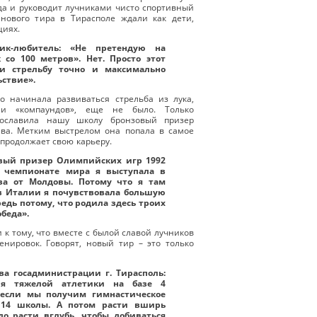
да и руководит лучниками чисто спортивный
 нового тира в Тирасполе ждали как дети,
циях.
ник-любитель: «Не претендую на
 со 100 метров». Нет. Просто этот
ти стрельбу точно и максимально
ьствие».
ко начинала развиваться стрельба из лука,
ли «компаундов», еще не было. Только
рославила нашу школу бронзовый призер
ва. Метким выстрелом она попала в самое
 продолжает свою карьеру.
овый призер Олимпийских игр 1992
м чемпионате мира я выступала в
юза от Молдовы. Потому что я там
 в Италии я почувствовала большую
едь потому, что родила здесь троих
обеда».
 к тому, что вместе с былой славой лучников
енировок. Говорят, новый тир – это только
ва госадминистрации г. Тирасполь:
ния тяжелой атлетики на базе 4
 если мы получим гимнастическое
 14 школы. А потом расти вширь
до расти вглубь, чтобы добиваться