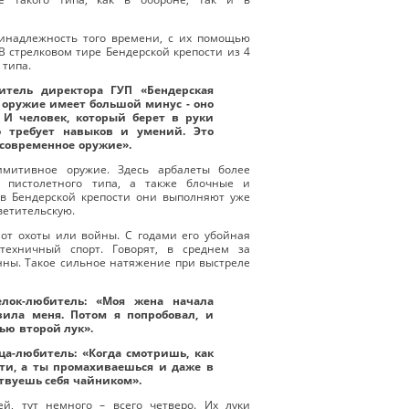
ринадлежность того времени, с их помощью
 В стрелковом тире Бендерской крепости из 4
 типа.
титель директора ГУП «Бендерская
 оружие имеет большой минус - оно
 И человек, который берет в руки
о требует навыков и умений. Это
 современное оружие».
имитивное оружие. Здесь арбалеты более
 пистолетного типа, а также блочные и
 в Бендерской крепости они выполняют уже
ветительскую.
от охоты или войны. С годами его убойная
ехничный спорт. Говорят, в среднем за
нны. Такое сильное натяжение при выстреле
елок-любитель: «Моя жена начала
зила меня. Потом я попробовал, и
ью второй лук».
ца-любитель: «Когда смотришь, как
яти, а ты промахиваешься и даже в
твуешь себя чайником».
ей, тут немного – всего четверо. Их луки