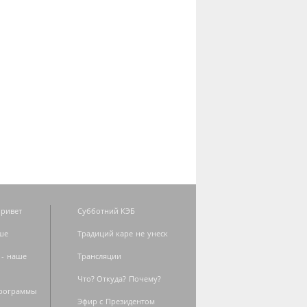
ривет
Субботний КЭБ
ше
Традиций каре не унеск
 - наше
Трансляции
Что? Откуда? Почему?
программы
Эфир с Президентом