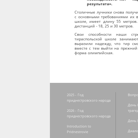
результата».
Столичные лучники снова получи
с основными требованиями их в
школе, имеет длину 55 метров.
дистанций - 18, 25 и 30 метров.
Свои способности наши стр
тираспольской школе занимают
выразили надежду, что тир см
вместе с тем выйти на прежний 
форма олимпийская.
2025 - Год
Вопро
приднестровского народа
День 
2026 - Год
траге
приднестровского народа
День 
Introduction to
Диало
Pridnestrovie