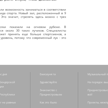
ли возможность заниматься в соответствии
ида спорта. Новый зал, расположенный в 9
 Это значит, стрелять здесь можно с трех
елки показали на огневом рубеже. В
ся около 30 таких лучиков. Специалисты
ожет принять еще больше спортсменов, а
уровень, потому что современный лук - это
с дня
Емисиуня та
Музыкальный п
Бендерской
Здравствуйте
На порядок вы
дии
Знакомство с
Приднестровье
Республики
Приднестровьем
всё!
г на равных
Как это было
Проекты, меж