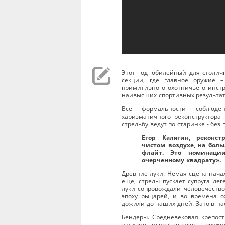
Этот год юбилейный для столичн
секции, где главное оружие 
примитивного охотничьего инстр
наивысших спортивных результат
Все формальности соблюде
харизматичного реконструктора 
стрельбу ведут по старинке - без
Егор Калягин, реконст
чистом воздухе, на боль
флайт. Это номинаци
очерченному квадрату».
Древние луки. Немая сцена начал
еще, стрелы пускает супруга лег
луки сопровождали человечество
эпоху рыцарей, и во времена о
дожили до наших дней. Зато в нас
Бендеры. Средневековая крепост
активно использовалось оруж