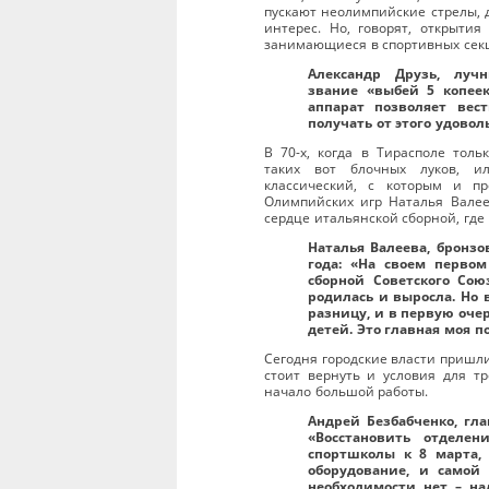
пускают неолимпийские стрелы, 
интерес. Но, говорят, открытия
занимающиеся в спортивных сек
Александр Друзь, луч
звание «выбей 5 копеек
аппарат позволяет вес
получать от этого удовол
В 70-х, когда в Тирасполе толь
таких вот блочных луков, и
классический, с которым и п
Олимпийских игр Наталья Валее
сердце итальянской сборной, где
Наталья Валеева, бронз
года: «На своем перво
сборной Советского Со
родилась и выросла. Но
разницу, и в первую очер
детей. Это главная моя п
Сегодня городские власти пришли
стоит вернуть и условия для тр
начало большой работы.
Андрей Безбабченко, гла
«Восстановить отделе
спортшколы к 8 марта,
оборудование, и самой
необходимости нет – на