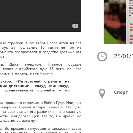
ых стрелков. 1 сентября исполнится 40 лет
– лук. За последние 10 тысяч лет он из
умента превратился в средство достижения
25/01/
ов.
ны. Даже внешние. Главное оружие
- копия английского лука 15 века. Из него
 прицела на спортивный олимп.
руктор: «Интересней стрелять на
шие дистанции – клауд, спинклауд,
и средневековой стрельбы – по
Спорт
а прошлого столетия о Робин Гуде. Или, вот
ендарного короля Артура Гвиневра. По сути,
 на всех этапах его развития – и в славную
хоты неандертальцев. Ни те, ни другие не
ледство остался лук.
ь. Во времена генуэзцев и молдован здесь
ие такого типа, как в обороне, так и в