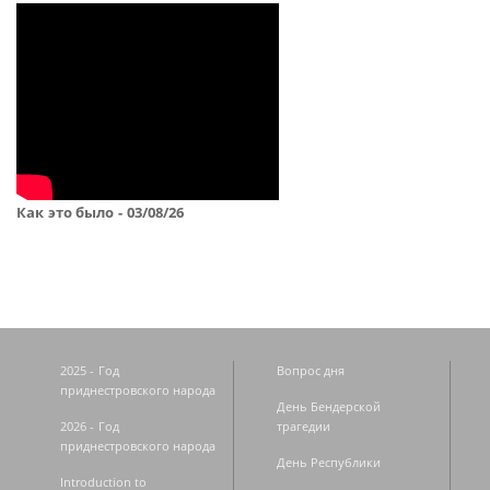
Как это было - 03/08/26
2025 - Год
Вопрос дня
приднестровского народа
День Бендерской
2026 - Год
трагедии
приднестровского народа
День Республики
Introduction to