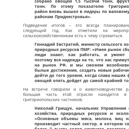
собрано овощей 1,5 тысячи тонн, фрук
тонн. По этому показателю Григорио
район вновь вышел в лидеры по валовому
районам Приднестровья».
Подведение итогов – это всегда планирова
следующий год. Как отметили на меропр
сельскохозяйственникам есть к чему стремиться.
Геннадий Евстратий, министр сельского хо
природных ресурсов ПМР: «Имея рынок сб
люди знают, как работать, и умеют р
поэтому вся надежда на то, что нас примут
на рынок РФ, и мы сможем возобнов
былые достижения, создать новые рабочи
дойти до того уровня, когда слава наших 
овощей опять дойдет до самой крайней то
На встрече говорили и о животноводчестве р
большая часть этой отрасли находится в 
григориопольских частников.
Николай Грищук, начальник Управления 
хозяйства, природных ресурсов и экол
«Основные объемы мяса, молока, яиц н
производит частный сектор, в котором с
более 3 тысяч голов крупного рогатого с