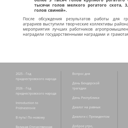
тысячи голов мелкого рогатого скота, 3
голов свиней».
После обсуждения результатов работы для гр
аграриев выступили творческие коллективы район
мероприятия лучших работников агропромышлен
наградили государственными наградами и грамота
2025 - Год
Вопрос дня
приднестровского народа
День Бендерской
2026 - Год
трагедии
приднестровского народа
День Республики
Introduction to
Диалог на равных
Pridnestrovie
Диалоги с Президентом
В путь! По-новому
Доброе утро,
Великая Отечественная