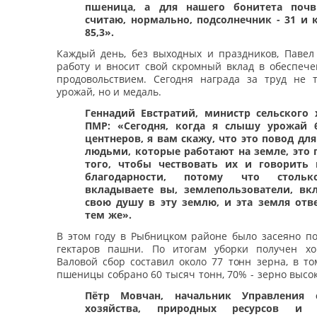
пшеница, а для нашего бонитета почв
считаю, нормально, подсолнечник - 31 и к
85,3».
Каждый день, без выходных и праздников, Павел
работу и вносит свой скромный вклад в обеспече
продовольствием. Сегодня награда за труд не 
урожай, но и медаль.
Геннадий Евстратий, министр сельского 
ПМР: «Сегодня, когда я слышу урожай 6
центнеров, я вам скажу, что это повод для
людьми, которые работают на земле, это 
того, чтобы чествовать их и говорить
благодарности, потому что столь
вкладываете вы, землепользователи, вк
свою душу в эту землю, и эта земля отв
тем же».
В этом году в Рыбницком районе было засеяно по
гектаров пашни. По итогам уборки получен х
Валовой сбор составил около 77 тонн зерна, в т
пшеницы собрано 60 тысяч тонн, 70% - зерно высок
Пётр Мовчан, начальник Управления с
хозяйства, природных ресурсов и 