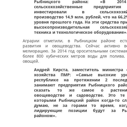
Рыбницкого района: «В 201
сельскохозяйственные предприяти
инвестировали в сельскохозяйс
производство 14,9 млн. рублей, что на 66,
уровня прошлого года. На эти средства пр
высокопроизводительная сельскохозяй
техника и технологическое оборудование»
Аграрии отметили, в Рыбницком районе ест
развития и овощеводства. Сейчас активно во
мелиорацию. За 2014 год оросительными система
более 800 кубических метров воды для полива,
овощей.
Андрей Кирста, заместитель министра 
хозяйства ПМР: «Самые высокие у
республике на протяжении 2 после
занимают предприятия Рыбницкого райо
сказать то же самое о растениев
овощеводстве и садоводстве. Это те 
которыми Рыбницкий район когда-то сл
думаю, не за горами то время, ког
лидирующие позиции будут за Ры
районом».