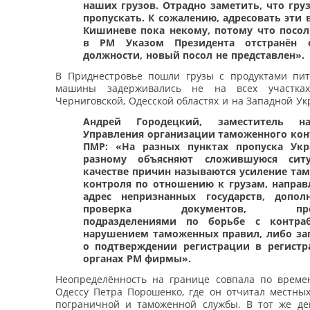
наших грузов. Отрадно заметить, что гру
пропускать. К сожалению, адресовать эти 
Кишиневе пока некому, потому что посо
в РМ Указом Президента отстранён 
должности, новый посол не представлен».
В Приднестровье пошли грузы с продуктами пит
машины задерживались не на всех участка
Черниговской, Одесской областях и на Западной Ук
Андрей Городецкий, заместитель на
Управления организации таможенного кон
ПМР: «На разных пунктах пропуска Укр
разному объясняют сложившуюся сит
качестве причин называются усиление та
контроля по отношению к грузам, напра
адрес непризнанных государств, допол
проверка документов, пров
подразделениями по борьбе с контра
нарушением таможенных правил, либо за
о подтверждении регистрации в регист
органах РМ фирмы».
Неопределённость на границе совпала по време
Одессу Петра Порошенко, где он отчитал местных
пограничной и таможенной службы. В тот же д