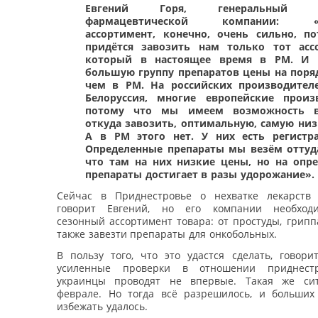
Евгений Горя, генеральный д
фармацевтической компании: «О
ассортимент, конечно, очень сильно, п
придётся завозить нам только тот асс
который в настоящее время в РМ. И 
большую группу препаратов цены на поря
чем в РМ. На российских производител
Белоруссия, многие европейские произ
потому что мы имеем возможность в
откуда завозить, оптимальную, самую низ
А в РМ этого нет. У них есть регистр
Определенные препараты мы везём оттуд
что там на них низкие цены, но на опр
препараты достигает в разы удорожание».
Сейчас в Приднестровье о нехватке лекарств
говорит Евгений, но его компании необход
сезонный ассортимент товара: от простуды, гриппа
также завезти препараты для онкобольных.
В пользу того, что это удастся сделать, говори
усиленные проверки в отношении приднестр
украинцы проводят не впервые. Такая же си
феврале. Но тогда всё разрешилось, и больших
избежать удалось.