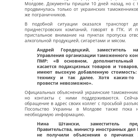
Молдове. Документы пришли 10 дней назад, но с 
продвинулась только от украинских таможенников
же пограничников.
В подобной ситуации оказался транспорт де
приднестровских компаний, говорят в ГТК. И п
пристальное внимание на пунктах пропуска отво
алкогольной продукцией, сигаретами и мясом.
Андрей Городецкий, заместитель на
Управления организации таможенного кон
ПМР: «В основном, дополнительный 
касается подакцизных товаров и товаров
имеют высокую добавленную стоимость:
технику и так далее. Хотя каких-то 
провести невозможно».
Официальных объяснений украинские таможенники
но контакты с ними поддерживаются. Сейча
обращение в адрес своих коллег с просьбой разъя
Посольство Украины в Молдове также пока 
необходимую информацию.
Нина Штански, заместитель предс
Правительства, министр иностранных дел
не получили объяснения о причинах 