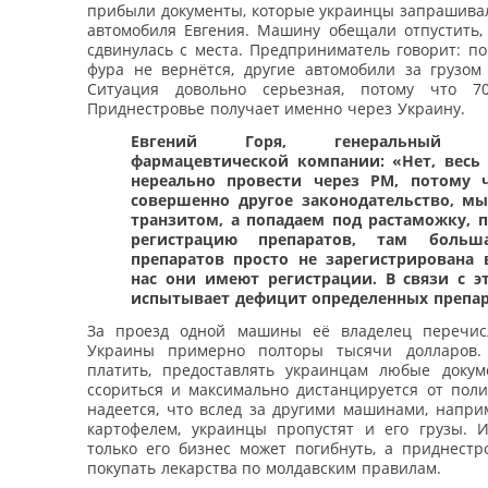
прибыли документы, которые украинцы запрашивал
автомобиля Евгения. Машину обещали отпустить, 
сдвинулась с места. Предприниматель говорит: п
фура не вернётся, другие автомобили за грузом 
Ситуация довольно серьезная, потому что 70
Приднестровье получает именно через Украину.
Евгений Горя, генеральный д
фармацевтической компании: «Нет, весь 
нереально провести через РМ, потому 
совершенно другое законодательство, м
транзитом, а попадаем под растаможку, 
регистрацию препаратов, там больш
препаратов просто не зарегистрирована 
нас они имеют регистрации. В связи с 
испытывает дефицит определенных препар
За проезд одной машины её владелец перечис
Украины примерно полторы тысячи долларов. 
платить, предоставлять украинцам любые докум
ссориться и максимально дистанцируется от поли
надеется, что вслед за другими машинами, напри
картофелем, украинцы пропустят и его грузы. 
только его бизнес может погибнуть, а приднестр
покупать лекарства по молдавским правилам.