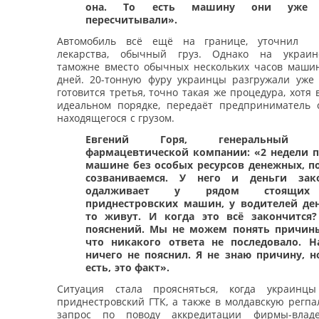
она. То есть машину они уже
пересчитывали».
Автомобиль всё ещё на границе, уточнил Е
лекарства, обычный груз. Однако на украинс
таможне вместо обычных нескольких часов машин
дней. 20-тонную фуру украинцы разгружали уже 
готовится третья, точно такая же процедура, хотя 
идеальном порядке, передаёт предприниматель с
находящегося с грузом.
Евгений Горя, генеральный д
фармацевтической компании: «2 недели 
машине без особых ресурсов денежных, п
созваниваемся. У него и деньги зако
одалживает у рядом стоящих
приднестровских машин, у водителей ден
то живут. И когда это всё закончится
пояснений. Мы не можем понять причин
что никакого ответа не последовало. 
ничего не пояснил. Я не знаю причину, н
есть, это факт».
Ситуация стала проясняться, когда украинц
приднестровский ГТК, а также в молдавскую регп
запрос по поводу аккредитации фирмы-влад