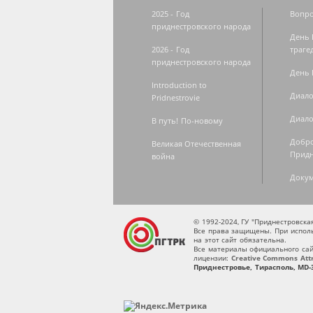
2025 - Год
Вопро
приднестровского народа
День 
2026 - Год
траге
приднестровского народа
День 
Introduction to
Диало
Pridnestrovie
Диало
В путь! По-новому
Добро
Великая Отечественная
Придн
война
Доку
© 1992-2024, ГУ "Приднестровск
Все права защищены. При исполь
на этот сайт обязательна.
Все материалы официального сай
лицензии:
Creative Commons Attri
Приднестровье, Тирасполь, MD-3