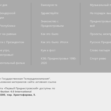
с дня
Емисиуня та
Музыкальный п
Бендерской
Здравствуйте
На порядок вы
дии
Знакомство с
Приднестровье
Республики
Приднестровьем
всё!
г на равных
Как это было
Проекты, меж
ги с Президентом
Как это было: Итоги
Русское Придн
е утро,
Кум а фост
Слово пастыря
естровье!
КЭБ: Приднестровье 1990-
Спорт-ревю
ментальный фильм
2020
ая Государственная Телерадиокомпания".
зовании материалов сайта активная ссылка
та «Первый Приднестровский» доступны по
bution 4.0 International
300, пер. Христофорова, 5.