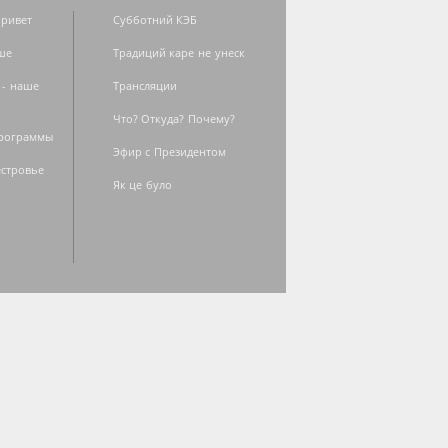
ривет
Субботний КЭБ
ше
Традиций каре не унеск
 - наше
Трансляции
Что? Откуда? Почему?
программы
Эфир с Президентом
естровье
Як це було