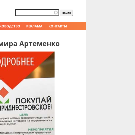
Форма поиска
Поиск
КОВОДСТВО
РЕКЛАМА
КОНТАКТЫ
имира Артеменко