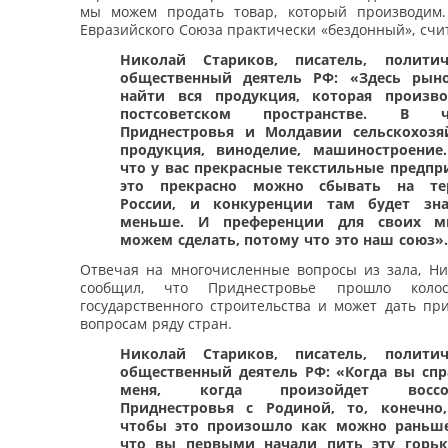
мы можем продать товар, который производим.
Евразийского Союза практически «бездонный», счит
Николай Стариков, писатель, полити
общественный деятель РФ: «Здесь рын
найти вся продукция, которая произво
постсоветском пространстве. В ча
Приднестровья и Молдавии сельскохозя
продукция, виноделие, машиностроение
что у вас прекрасные текстильные предпри
это прекрасно можно сбывать на те
России, и конкуренции там будет зна
меньше. И преференции для своих м
можем сделать, потому что это наш союз».
Отвечая на многочисленные вопросы из зала, Ни
сообщил, что Приднестровье прошло колос
государственного строительства и может дать пр
вопросам ряду стран.
Николай Стариков, писатель, полити
общественный деятель РФ: «Когда вы сп
меня, когда произойдет воссое
Приднестровья с Родиной, то, конечно,
чтобы это произошло как можно раньше
что вы первыми начали пить эту горьк