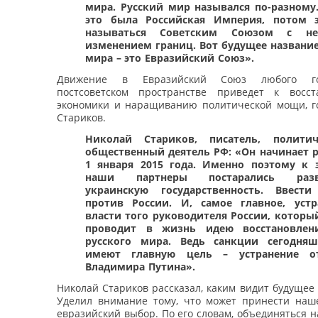
мира. Русский мир назывался по-разному.
это была Российская Империя, потом э
называться Советским Союзом с н
изменением границ. Вот будущее название
мира – это Евразийский Союз».
Движение в Евразийский Союз любого го
постсоветском пространстве приведет к восс
экономики и наращиванию политической мощи, г
Стариков.
Николай Стариков, писатель, полити
общественный деятель РФ: «Он начинает р
1 января 2015 года. Именно поэтому к 
наши партнеры постарались разв
украинскую государственность. Ввести
против России. И, самое главное, уст
власти того руководителя России, которы
проводит в жизнь идею восстановле
русского мира. Ведь санкции сегодняш
имеют главную цель – устранение о
Владимира Путина».
Николай Стариков рассказал, каким видит будущее
Уделил внимание тому, что может принести наше
евразийский выбор. По его словам, объединяться на