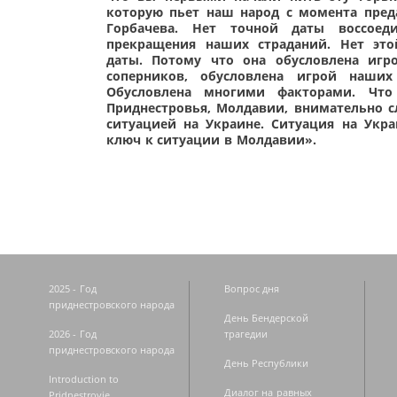
которую пьет наш народ с момента пред
Горбачева. Нет точной даты воссоед
прекращения наших страданий. Нет это
даты. Потому что она обусловлена игр
соперников, обусловлена игрой наших 
Обусловлена многими факторами. Что 
Приднестровья, Молдавии, внимательно с
ситуацией на Украине. Ситуация на Укра
ключ к ситуации в Молдавии».
2025 - Год
Вопрос дня
приднестровского народа
День Бендерской
2026 - Год
трагедии
приднестровского народа
День Республики
Introduction to
Диалог на равных
Pridnestrovie