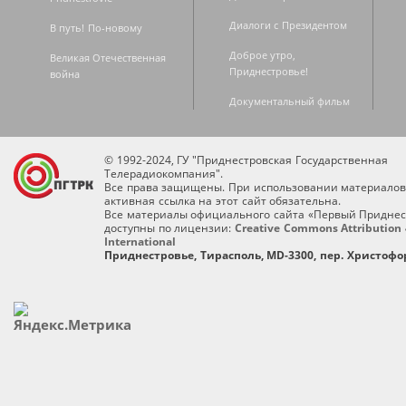
Диалоги с Президентом
В путь! По-новому
Доброе утро,
Великая Отечественная
Приднестровье!
война
Документальный фильм
© 1992-2024, ГУ "Приднестровская Государственная
Телерадиокомпания".
Все права защищены. При использовании материалов
активная ссылка на этот сайт обязательна.
Все материалы официального сайта «Первый Приднес
доступны по лицензии:
Creative Commons Attribution 
International
Приднестровье, Тирасполь, MD-3300, пер. Христофор