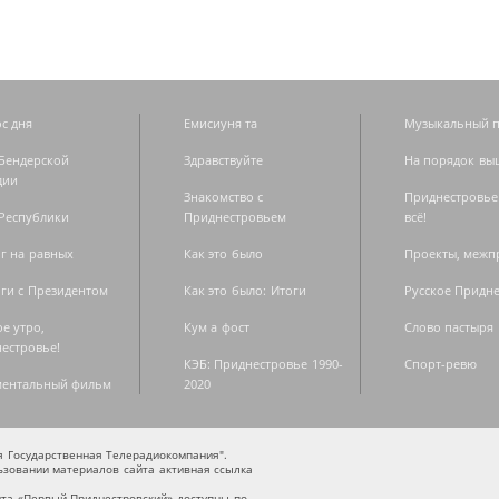
с дня
Емисиуня та
Музыкальный п
Бендерской
Здравствуйте
На порядок вы
дии
Знакомство с
Приднестровье
Республики
Приднестровьем
всё!
г на равных
Как это было
Проекты, меж
ги с Президентом
Как это было: Итоги
Русское Придн
е утро,
Кум а фост
Слово пастыря
естровье!
КЭБ: Приднестровье 1990-
Спорт-ревю
ментальный фильм
2020
ая Государственная Телерадиокомпания".
зовании материалов сайта активная ссылка
та «Первый Приднестровский» доступны по