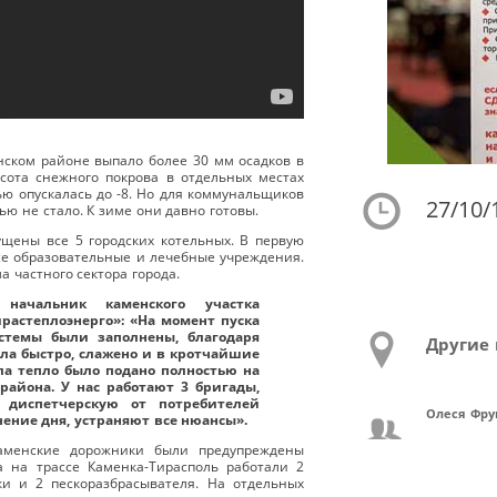
ском районе выпало более 30 мм осадков в
сота снежного покрова в отдельных местах
ью опускалась до -8. Но для коммунальщиков
27/10/
ю не стало. К зиме они давно готовы.
ущены все 5 городских котельных. В первую
все образовательные и лечебные учреждения.
а частного сектора города.
 начальник каменского участка
растеплоэнерго»: «На момент пуска
истемы были заполнены, благодаря
Другие 
ла быстро, слажено и в кротчайшие
сла тепло было подано полностью на
района. У нас работают 3 бригады,
 диспетчерскую от потребителей
Олеся Фру
чение дня, устраняют все нюансы».
менские дорожники были предупреждены
а на трассе Каменка-Тирасполь работали 2
и и 2 пескоразбрасывателя. На отдельных