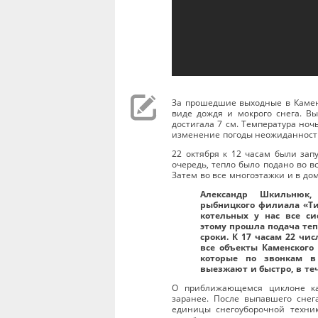
За прошедшие выходные в Камен
виде дождя и мокрого снега. Вы
достигала 7 см. Температура ноч
изменение погоды неожиданность
22 октября к 12 часам были зап
очередь, тепло было подано во 
Затем во все многоэтажки и в дом
Александр Шкильнюк,
рыбницкого филиала «Ти
котельных у нас все с
этому прошла подача теп
сроки. К 17 часам 22 чи
все объекты Каменского 
которые по звонкам в
выезжают и быстро, в те
О приближающемся циклоне ка
заранее. После выпавшего снег
единицы снегоуборочной техник