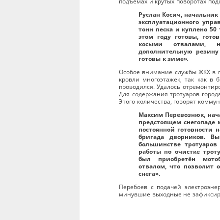
подъёмах и крутых поворотах под
Руслан Косич, начальник
эксплуатационного упра
тонн песка и куплено 50 
этом году готовы, гото
косыми отвалами, 
дополнительную резину
готовы к зиме»
.
Особое внимание службы ЖКХ в п
кровли многоэтажек, так как в
проводился. Удалось отремонтиро
Для содержания тротуаров город
Этого количества, говорят коммун
Максим Перевознюк, нач
предстоящем снегопаде 
постоянной готовности 
бригада дворников. В
большинстве тротуаров
работы по очистке трот
был приобретён мото
отвалом, что позволит 
снега».
Перебоев с подачей электроэне
минувшие выходные не зафиксир