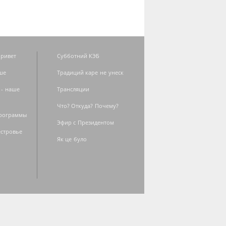
ривет
Субботний КЭБ
ше
Традиций каре не унеск
 - наше
Трансляции
Что? Откуда? Почему?
программы
Эфир с Президентом
естровье
Як це було