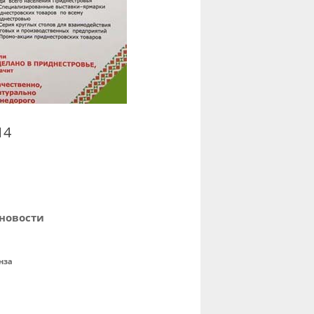
14
новости
нза