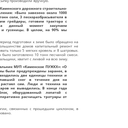
сыпку производили вручную.
 Каменского дорожного строительно-
вления: «Было завезено около 1000
тонн соли, 3 пескоразбрасывателя в
вим грейдеры, готовим трактора с
на данный момент закупаем
 и гусеницы. В целом, на 90% мы
ериод подготовки к зиме было обращено на
 большинстве домов капитальный ремонт не
вать только 5 мягких кровель и 8 шатровых.
а было заготовлено 10 тонн песчаной смеси.
альщики, хватит с лихвой на всю зиму.
альник МУП «Каменское ПУЖКХ»: «О
мы были предупреждены заранее, в
находились две единицы техники и
ыпавший снег в течение дня на
 растаял сам. Люди и техника на
уаров не выводились. В конце года
блок, оборудованный лопатой с
оперативно расчищать тротуары от
ргии, связанных с прошедшим циклоном, в
овано.