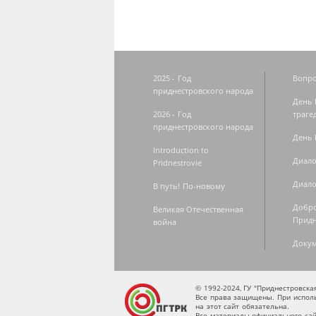
2025 - Год
Вопро
приднестровского народа
День 
2026 - Год
траге
приднестровского народа
День 
Introduction to
Диало
Pridnestrovie
Диало
В путь! По-новому
Добро
Великая Отечественная
Придн
война
Доку
© 1992-2024, ГУ "Приднестровск
Все права защищены. При исполь
на этот сайт обязательна.
Все материалы официального сай