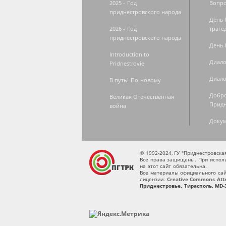
2025 - Год
Вопро
приднестровского народа
День 
2026 - Год
траге
приднестровского народа
День 
Introduction to
Диало
Pridnestrovie
Диало
В путь! По-новому
Добро
Великая Отечественная
Придн
война
Доку
© 1992-2024, ГУ "Приднестровск
Все права защищены. При исполь
на этот сайт обязательна.
Все материалы официального сай
лицензии:
Creative Commons Attri
Приднестровье, Тирасполь, MD-3