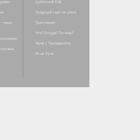
ривет
Субботний КЭБ
ше
Традиций каре не унеск
 - наше
Трансляции
Что? Откуда? Почему?
программы
Эфир с Президентом
естровье
Як це було