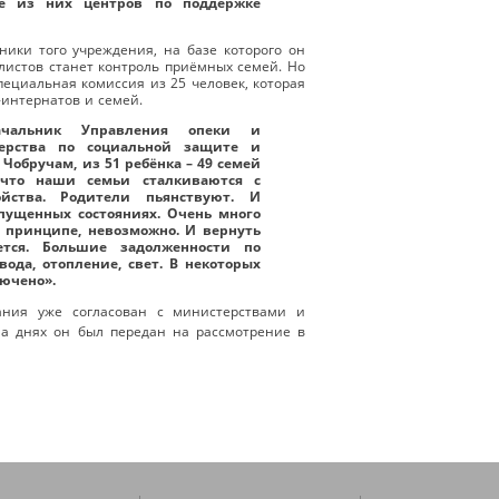
ие из них центров по поддержке
дники того учреждения, на базе которого он
алистов станет контроль приёмных семей. Но
пециальная комиссия из 25 человек, которая
интернатов и семей.
ачальник Управления опеки и
терства по социальной защите и
 Чобручам, из 51 ребёнка – 49 семей
, что наши семьи сталкиваются с
ойства. Родители пьянствуют. И
апущенных состояниях. Очень много
в принципе, невозможно. И вернуть
ется. Большие задолженности по
ода, отопление, свет. В некоторых
лючено».
ания уже согласован с министерствами и
а днях он был передан на рассмотрение в