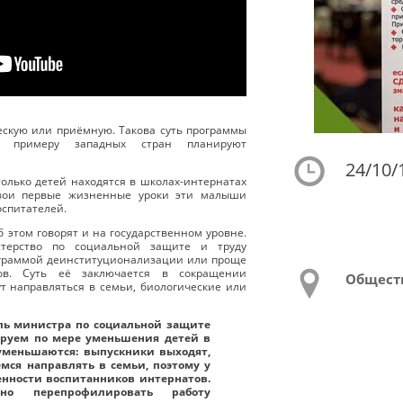
ескую или приёмную. Такова суть программы
о примеру западных стран планируют
24/10/
только детей находятся в школах-интернатах
Свои первые жизненные уроки эти малыши
оспитателей.
б этом говорят и на государственном уровне.
терство по социальной защите и труду
ограммой деинституционализации или проще
ов. Суть её заключается в сокращении
Общест
ут направляться в семьи, биологические или
ель министра по социальной защите
ируем по мере уменьшения детей в
 уменьшаются: выпускники выходят,
мся направлять в семьи, поэтому у
енности воспитанников интернатов.
о перепрофилировать работу