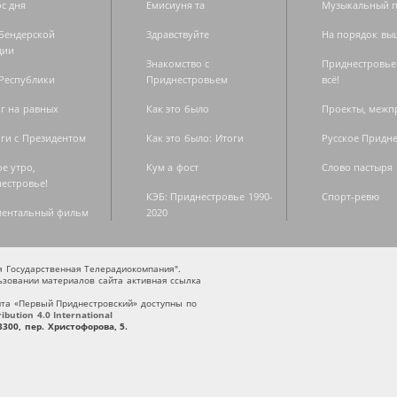
с дня
Емисиуня та
Музыкальный п
Бендерской
Здравствуйте
На порядок вы
дии
Знакомство с
Приднестровье
Республики
Приднестровьем
всё!
г на равных
Как это было
Проекты, меж
ги с Президентом
Как это было: Итоги
Русское Придн
е утро,
Кум а фост
Слово пастыря
естровье!
КЭБ: Приднестровье 1990-
Спорт-ревю
ментальный фильм
2020
ая Государственная Телерадиокомпания".
зовании материалов сайта активная ссылка
та «Первый Приднестровский» доступны по
bution 4.0 International
300, пер. Христофорова, 5.