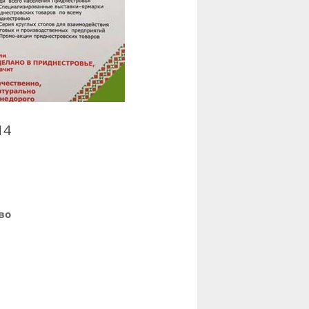
14
во