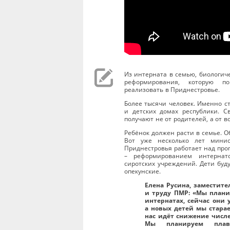
Из интерната в семью, биологич
реформирования, которую п
реализовать в Приднестровье.
Более тысячи человек. Именно с
и детских домах республики. 
получают не от родителей, а от в
Ребёнок должен расти в семье. О
Вот уже несколько лет минис
Приднестровья работает над пр
– реформированием интернат
сиротских учреждений. Дети буд
опекунские.
Елена Русина, заместит
и труду ПМР: «Мы план
интернатах, сейчас они
а новых детей мы старае
нас идёт снижение числ
Мы планируем плавн