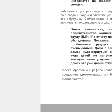
интернатов на создан
семьи».
Работать в центрах будут сотру
был создан. Задачей этих специ
это в будущем. Сейчас создана с
занимается исследованием школ-
Ольга Хмелевская, н
попечительства минис
труду ПМР: «По отчёту по
обследовано. Показало
проблемами трудоустр
очень сильно. Дома в з
домов, куда вернуться, 
туда детей не получа
коммунальным услугам: в
домах это уже давно отк
Проект программы реформиров
городскими администрациями. Н
Правительство.