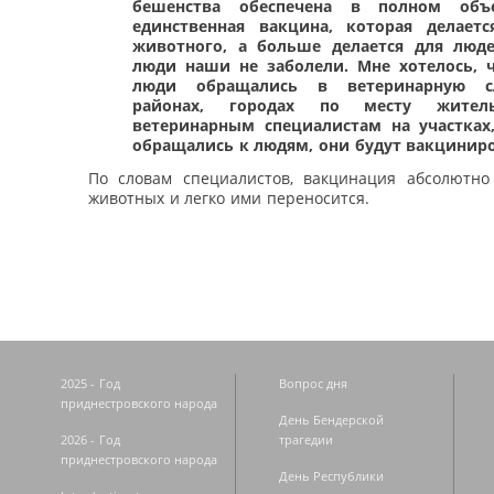
бешенства обеспечена в полном объ
единственная вакцина, которая делает
животного, а больше делается для люд
люди наши не заболели. Мне хотелось, 
люди обращались в ветеринарную 
районах, городах по месту жител
ветеринарным специалистам на участках,
обращались к людям, они будут вакциниро
По словам специалистов, вакцинация абсолютно
животных и легко ими переносится.
2025 - Год
Вопрос дня
приднестровского народа
День Бендерской
2026 - Год
трагедии
приднестровского народа
День Республики