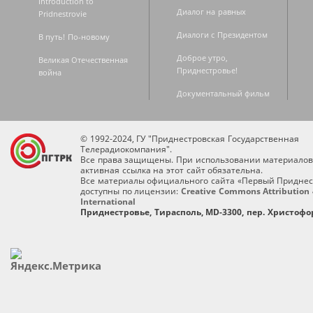
Introduction to
Диалог на равных
Pridnestrovie
Диалоги с Президентом
В путь! По-новому
Доброе утро,
Великая Отечественная
Приднестровье!
война
Документальный фильм
© 1992-2024, ГУ "Приднестровская Государственная
Телерадиокомпания".
Все права защищены. При использовании материалов
активная ссылка на этот сайт обязательна.
Все материалы официального сайта «Первый Приднес
доступны по лицензии:
Creative Commons Attribution 
International
Приднестровье, Тирасполь, MD-3300, пер. Христофор