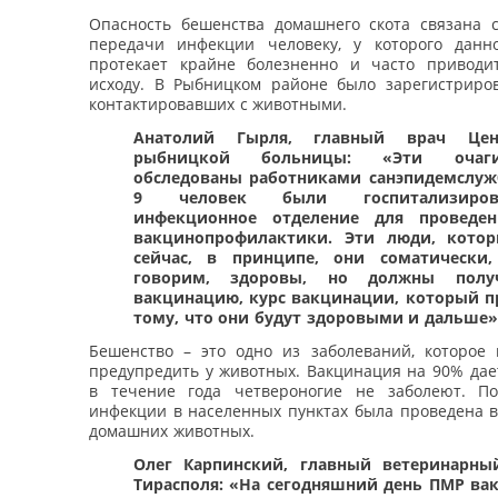
Опасность бешенства домашнего скота связана 
передачи инфекции человеку, у которого данн
протекает крайне болезненно и часто приводи
исходу. В Рыбницком районе было зарегистриров
контактировавших с животными.
Анатолий Гырля, главный врач Цен
рыбницкой больницы: «Эти оча
обследованы работниками санэпидемслуж
9 человек были госпитализир
инфекционное отделение для проведен
вакцинопрофилактики. Эти люди, котор
сейчас, в принципе, они соматически
говорим, здоровы, но должны полу
вакцинацию, курс вакцинации, который п
тому, что они будут здоровыми и дальше»
Бешенство – это одно из заболеваний, которое
предупредить у животных. Вакцинация на 90% дае
в течение года четвероногие не заболеют. П
инфекции в населенных пунктах была проведена в
домашних животных.
Олег Карпинский, главный ветеринарны
Тирасполя: «На сегодняшний день ПМР ва