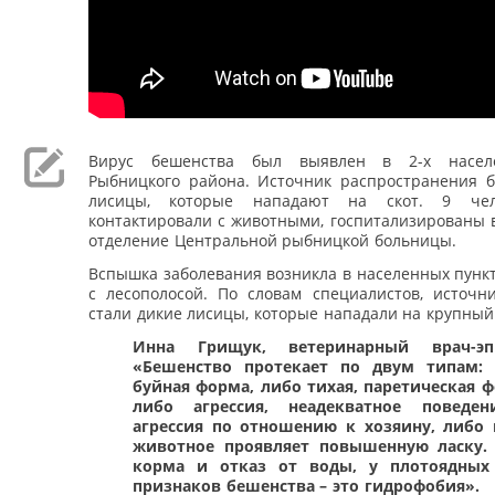
Вирус бешенства был выявлен в 2-х насел
Рыбницкого района. Источник распространения б
лисицы, которые нападают на скот. 9 чел
контактировали с животными, госпитализированы 
отделение Центральной рыбницкой больницы.
Вспышка заболевания возникла в населенных пунк
с лесополосой. По словам специалистов, источн
стали дикие лисицы, которые нападали на крупный 
Инна Грищук, ветеринарный врач-эпи
«Бешенство протекает по двум типам: 
буйная форма, либо тихая, паретическая ф
либо агрессия, неадекватное поведен
агрессия по отношению к хозяину, либо 
животное проявляет повышенную ласку.
корма и отказ от воды, у плотоядных
признаков бешенства – это гидрофобия».