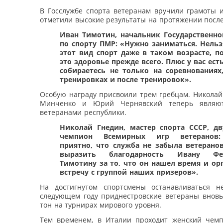
В Госслужбе спорта ветеранам вручили грамоты и
отметили высокие результаты на протяжении после
Иван Тимотин, начальник Государственн
по спорту ПМР: «Нужно заниматься. Нельз
этот вид спорт даже в таком возрасте, п
это здоровье прежде всего. Плюс у вас ест
собираетесь не только на соревнованиях
тренировках и после тренировок».
Особую награду присвоили трем гребцам. Николай
Минченко и Юрий Чернявский теперь являю
ветеранами республики.
Николай Гнедин, мастер спорта СССР, д
чемпион Всемирных игр ветеранов
приятно, что служба не забыла ветеранов
выразить благодарность Ивану Фе
Тимотину за то, что он нашел время и ор
встречу с группой наших призеров».
На достигнутом спортсмены останавливаться 
следующем году приднестровские ветераны вновь 
тон на турнирах мирового уровня.
Тем временем, в Италии проходит женский чем