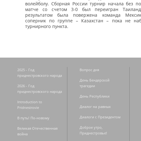
волейболу. Сборная России турнир начала без по
матче со счетом 3-0 был переигран Таилан
результатом была повержена команда Мекси
соперник по группе – Казахстан – пока не на
турнирного пункта.
2025 - Год
Вопрос дня
приднестровского народа
День Бендерской
2026 - Год
трагедии
приднестровского народа
День Республики
Introduction to
Диалог на равных
Pridnestrovie
Диалоги с Президентом
В путь! По-новому
Доброе утро,
Великая Отечественная
Приднестровье!
война