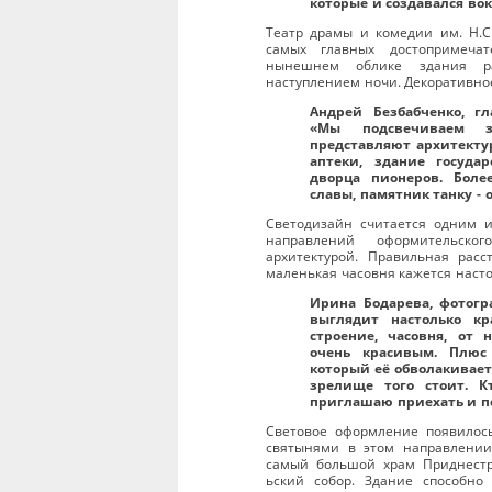
которые и создавался вок
Театр драмы и комедии им. Н.С
самых главных достопримечат
нынешнем облике здания ра
наступлением ночи. Декоративно
Андрей Безбабченко, г
«Мы подсвечиваем зд
представляют архитектур
аптеки, здание госуда
дворца пионеров. Боле
славы, памятник танку - 
Светодизайн считается одним 
направлений оформительско
архитектурой. Правильная расс
маленькая часовня кажется наст
Ирина Бодарева, фотогр
выглядит настолько кр
строение, часовня, от
очень красивым. Плюс
который её обволакивает
зрелище того стоит. 
приглашаю приехать и п
Световое оформление появилос
святынями в этом направлении
самый большой храм Приднестр
ьский собор. Здание способно