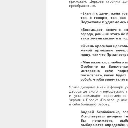
прихожан. Церковь строили до
преображаться.
«Ехал я с дачи, жена гов
так, я говорю, так, ка
Подъехали и удивились о
«Восхищает, конечно, в
города, раньше этого не 
таки жизнь какая-то в гор
«Очень красивая церковь
женой приехали вечеро
нашу, так что Приднестро
«Мне кажется, с любого м
Особенно на Вальченк
интересно, если под
посмотреть, какой будет 
собой, чтобы запечатлеть
Яркие диодные нити и фонари уж
Дворца детского и юношеского т
и устанавливают современное
Украины. Проект «По освещению 
в себя большую работу.
Андрей Безбабченко, гл
Используется диодная те
Вы понимаете, выби
выбираются определённые