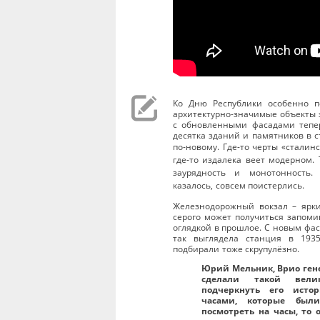
Ко Дню Республики особенно п
архитектурно-зна
чимые объекты з
с обновленными фасадами тепе
десятка зданий и памятников в 
по-новому.
Где-то черты «сталинс
где-то издалека веет модерном.
заурядность и монотонность. 
казалось, совсем поистерлись.
Железнодорожный вокзал – яркий
серого может получиться запоми
оглядкой в прошлое. С новым фас
так выглядела станция в 193
подбирали тоже скрупулёзно.
Юрий Мельник, Врио ген
сделали такой вели
подчеркнуть его исто
часами, которые был
посмотреть на часы, то