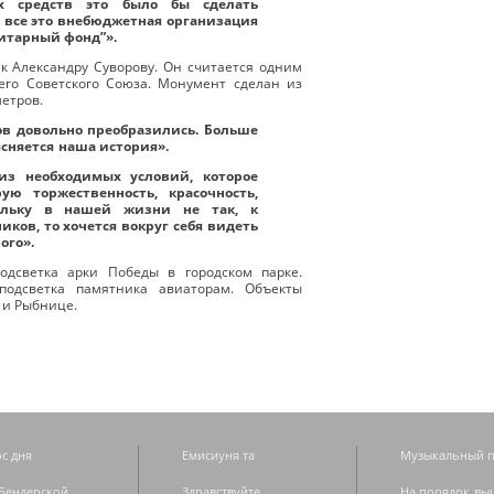
х средств это было бы сделать
 все это внебюджетная организация
итарный фонд”».
к Александру Суворову. Он считается одним
го Советского Союза. Монумент сделан из
метров.
в довольно преобразились. Больше
сняется наша история».
 из необходимых условий, которое
ую торжественность, красочность,
кольку в нашей жизни не так, к
ков, то хочется вокруг себя видеть
ого».
одсветка арки Победы в городском парке.
подсветка памятника авиаторам. Объекты
 и Рыбнице.
с дня
Емисиуня та
Музыкальный п
Бендерской
Здравствуйте
На порядок вы