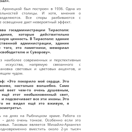
зал».
. Аронецкой был построен в 1936. Одна из
ель
ностей столицы. И хотя, мнения о
зделяются. Все споры разбиваются с
е освещение дает невероятный эффект.
лава госадминистрации Тирасполя:
ания, которые действительно
ную ценность. В Тирасполе: здание
рственной администрации, здание
е того, это памятники, мемориал
освободителю и Суворову».
из наиболее современных и перспективных
го искусства, напрямую связанного с
тановка световых и цветовых акцентов, и
оящим чудом.
аф: «Это покорило моё сердце. Это
асиво, настолько волшебно. Само
 неё веет чем-то очень душевным,
 ещё этот необыкновенный свет,
 и подсвечивает все эти иконы. Это
Кто не видел ещё это вживую, я
осмотреть».
ь на днях на Рыбницком храме. Работа со
 – дело очень тонкое. Особенно если это
овья. Таковым является Михайло-Архангел
 одновременно вместить около 2-ух тысяч