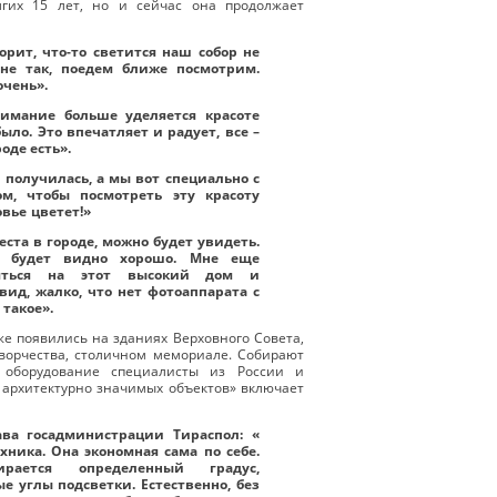
лгих 15 лет, но и сейчас она продолжает
орит, что-то светится наш собор не
к не так, поедем ближе посмотрим.
чень».
нимание больше уделяется красоте
было. Это впечатляет и радует, все –
оде есть».
 получилась, а мы вот специально с
м, чтобы посмотреть эту красоту
вье цветет!»
еста в городе, можно будет увидеть.
о будет видно хорошо. Мне еще
няться на этот высокий дом и
вид, жалко, что нет фотоаппарата с
 такое».
е появились на зданиях Верховного Совета,
ворчества, столичном мемориале. Собирают
 оборудование специалисты из России и
архитектурно значимых объектов» включает
ава госадминистрации Тираспол: «
хника. Она экономная сама по себе.
рается определенный градус,
 углы подсветки. Естественно, без