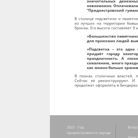
значительных денежны
невозможно. Оплачивала
“Приднестровский гуман
В столице подсветили и памятни
из лучших на территории бывше
бронзы. Его высота составляет 9 
«Большинство памятнико
для приезжих людей выя
«Подсветка – это одно
придаёт городу некотор
праздничность. А пос
сожалению, много праздни
как можно больше красив
В планах столичных властей, п
Сейчас её реконструируют. И 
продолжат оформлять в Бендерах
2025 - Год
Вопро
приднестровского народа
День 