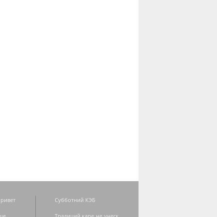
ривет
Субботний КЭБ
ше
Традиций каре не унеск