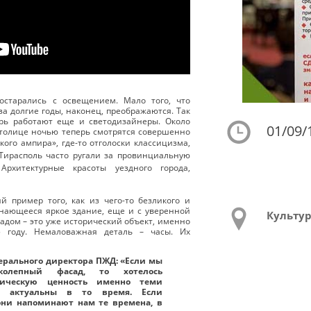
остарались с освещением. Мало того, что
а долгие годы, наконец, преображаются. Так
рь работают еще и светодизайнеры. Около
01/09/
столице ночью теперь смотрятся совершенно
кого ампира», где-то отголоски классицизма,
 Тирасполь часто ругали за провинциальную
Архитектурные красоты уездного города,
 пример того, как из чего-то безликого и
нающееся яркое здание, еще и с уверенной
Культу
адом – это уже исторический объект, именно
5 году. Немаловажная деталь – часы. Их
ерального директора ПЖД: «Если мы
колепный фасад, то хотелось
рическую ценность именно теми
и актуальны в то время. Если
 они напоминают нам те времена, в