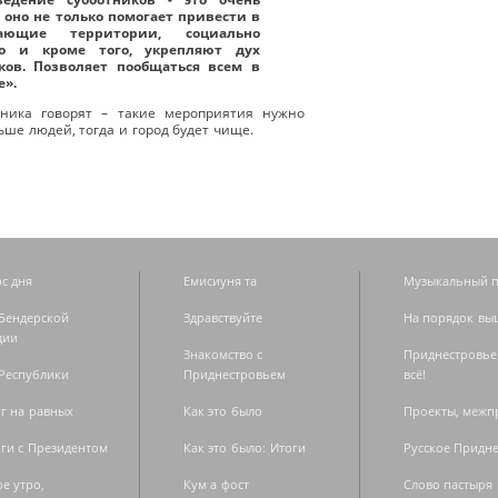
 оно не только помогает привести в
ающие территории, социально
но и кроме того, укрепляют дух
ков. Позволяет пообщаться всем в
е».
тника говорят – такие мероприятия нужно
ьше людей, тогда и город будет чище.
с дня
Емисиуня та
Музыкальный п
Бендерской
Здравствуйте
На порядок вы
дии
Знакомство с
Приднестровье
Республики
Приднестровьем
всё!
г на равных
Как это было
Проекты, меж
ги с Президентом
Как это было: Итоги
Русское Придн
е утро,
Кум а фост
Слово пастыря