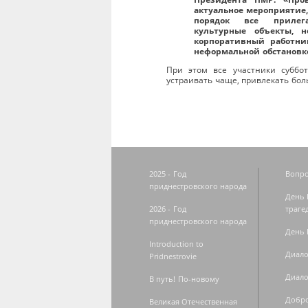
актуальное мероприятие,
порядок все прилег
культурные объекты, 
корпоративный работни
неформальной обстановк
При этом все участники суббо
устраивать чаще, привлекать бол
2025 - Год
Вопро
приднестровского народа
День 
2026 - Год
траге
приднестровского народа
День 
Introduction to
Диало
Pridnestrovie
Диало
В путь! По-новому
Добро
Великая Отечественная