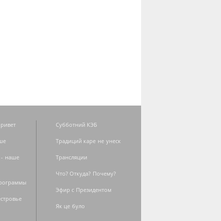
ривет
Субботний КЭБ
ше
Традиций каре не унеск
 - наше
Трансляции
Что? Откуда? Почему?
программы
Эфир с Президентом
естровье
Як це було