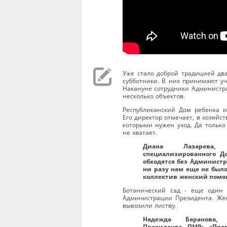
Уже стало доброй традицией дв
субботники. В них принимают уч
Накануне сотрудники Администра
несколько объектов.
Республиканский Дом ребенка и
Его директор отмечает, в хозяйст
которыми нужен уход. Да только
не хватает.
Диана Лазарева, д
специализированного Д
обходятся без Администр
ни разу нам еще не было
коллектив женский помо
Ботанический сад - еще один 
Администрации Президента. Же
вывозили листву.
Надежда Баранова, 
Президента ПМР: «Пров