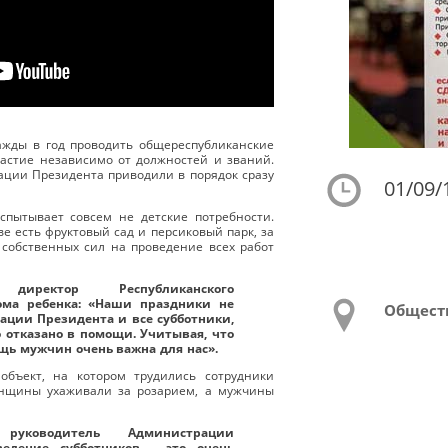
ажды в год проводить общереспубликанские
астие независимо от должностей и званий.
ции Президента приводили в порядок сразу
01/09/
спытывает совсем не детские потребности.
ве есть фруктовый сад и персиковый парк, за
 собственных сил на проведение всех работ
иректор Республиканского
ома ребенка: «Наши праздники не
Общест
ации Президента и все субботники,
 отказано в помощи. Учитывая, что
щь мужчин очень важна для нас».
объект, на котором трудились сотрудники
нщины ухаживали за розарием, а мужчины
руководитель Администрации
едение субботников - это очень