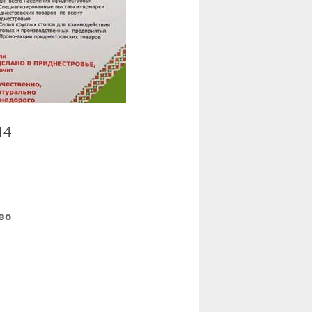
14
во