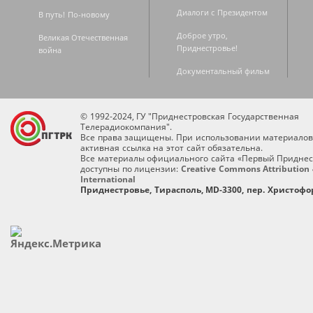
Диалоги с Президентом
В путь! По-новому
Доброе утро,
Великая Отечественная
Приднестровье!
война
Документальный фильм
© 1992-2024, ГУ "Приднестровская Государственная
Телерадиокомпания".
Все права защищены. При использовании материалов
активная ссылка на этот сайт обязательна.
Все материалы официального сайта «Первый Приднес
доступны по лицензии:
Creative Commons Attribution 
International
Приднестровье, Тирасполь, MD-3300, пер. Христофор