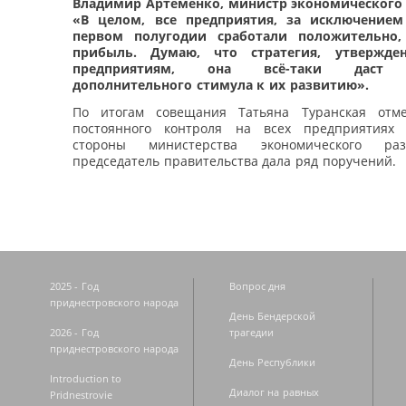
Владимир Артёменко, министр экономического
«В целом, все предприятия, за исключением
первом полугодии сработали положительно,
прибыль. Думаю, что стратегия, утвержде
предприятиям, она всё-таки даст 
дополнительного стимула к их развитию».
По итогам совещания Татьяна Туранская отме
постоянного контроля на всех предприятиях 
стороны министерства экономического раз
председатель правительства дала ряд поручений.
2025 - Год
Вопрос дня
приднестровского народа
День Бендерской
2026 - Год
трагедии
приднестровского народа
День Республики
Introduction to
Диалог на равных
Pridnestrovie