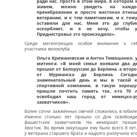
ради нас. Просто в этом мире, в котором 
живем, можно увидеть на кажд
пренебрежение и просто жестокое отно
ветеранам, и к тем памятникам, и к тому
оставили для нас. Меня это до глуб
оскорбляет, и я не хочу, чтобы 
Приднестровье это происходило».
Среди митингующих особое внимание к себ
участники велоклуба.
Ольга Крижановская и Антон Тимошенко, 
митинга: «В моей семье воевали два д
прошел от Белоруссии до Берлина, а втор
от Мурманска до Берлина. Сегодн
знаменательный день и мы в такой к
спортивной компании, в такую хорошу
пришли почтить память тех, кто 70 л
освободил наш город от немецко-р
захватчиков».
Более сотни зажжённых свечей сложились в юбиле
Именно столько лет прошло со Дня освобожде
фашистских захватчиков. На мемориал приш
Хвостик. Во время оккупации ему было всего 8 лет
у ветерана старшего брата и надолго разлучила его