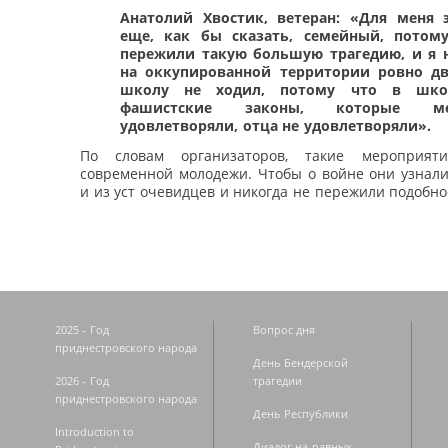
Анатолий Хвостик, ветеран: «Для меня 
еще, как бы сказать, семейный, потом
пережили такую большую трагедию, и я 
на оккупированной территории ровно дв
школу не ходил, потому что в шк
фашистские законы, которые 
удовлетворяли, отца не удовлетворяли».
По словам организаторов, такие мероприя
современной молодежи. Чтобы о войне они узнали
и из уст очевидцев и никогда не пережили подобно
2025 - Год
Вопрос дня
приднестровского народа
День Бендерской
2026 - Год
трагедии
приднестровского народа
День Республики
Introduction to
Диалог на равных