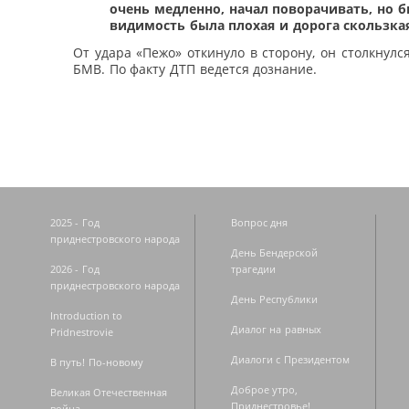
очень медленно, начал поворачивать, но б
видимость была плохая и дорога скользка
От удара «Пежо» откинуло в сторону, он столкнулс
БМВ. По факту ДТП ведется дознание.
2025 - Год
Вопрос дня
приднестровского народа
День Бендерской
2026 - Год
трагедии
приднестровского народа
День Республики
Introduction to
Диалог на равных
Pridnestrovie
Диалоги с Президентом
В путь! По-новому
Доброе утро,
Великая Отечественная
Приднестровье!
война