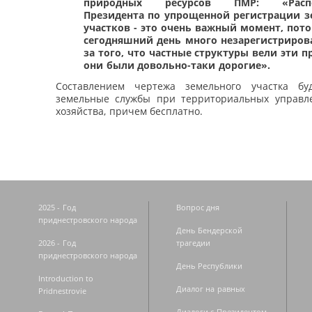
природных ресурсов ПМР: «Распо
Президента по упрощенной регистрации 
участков - это очень важный момент, пото
сегодняшний день много незарегистриров
за того, что частные структуры вели эти п
они были довольно-таки дорогие».
Составлением чертежа земельного участка бу
земельные службы при территориальных управле
хозяйства, причем бесплатно.
2025 - Год
Вопрос дня
приднестровского народа
День Бендерской
2026 - Год
трагедии
приднестровского народа
День Республики
Introduction to
Диалог на равных
Pridnestrovie
Диалоги с Президентом