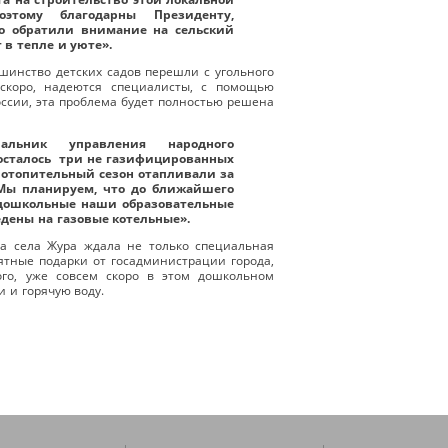
оэтому благодарны Президенту,
то обратили внимание на сельский
 в тепле и уюте».
шинство детских садов перешли с угольного
 скоро, надеются специалисты, с помощью
ссии, эта проблема будет полностью решена
альник управления народного
 осталось три не газифицированных
ь отопительный сезон отапливали за
 Мы планируем, что до ближайшего
 дошкольные наши образовательные
едены на газовые котельные».
да села Жура ждала не только специальная
ятные подарки от госадминистрации города,
ого, уже совсем скоро в этом дошкольном
 и горячую воду.