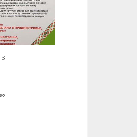
13
во