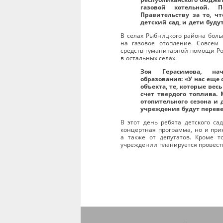
газовой котельной. П
Правительству за то, ч
детский сад, и дети будут
В селах Рыбницкого района боль
на газовое отопление. Совсем
средств гуманитарной помощи Ро
в остальных селах.
Зоя Герасимова, нач
образования: «У нас еще
объекта, те, которые вес
счет твердого топлива.
отопительного сезона и
учреждения будут перев
В этот день ребята детского са
концертная программа, но и при
а также от депутатов. Кроме т
учреждении планируется провести