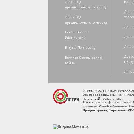
2025 - Год
Вопро
приднестровского народа
День 
2026 - Год
траге
приднестровского народа
День 
Introduction to
Диало
Pridnestrovie
Диало
В путь! По-новому
Добро
Великая Отечественная
Придн
война
Доку
© 1992-2024, ГУ "Приднестровск
Все права защищены. При исполь
на этот сайт обязательна.
Все материалы официального сай
лицензии:
Creative Commons Attri
Приднестровье, Тирасполь, MD-3