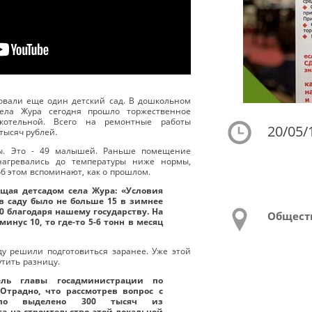
вали еще один детский сад. В дошкольном
села Жура сегодня прошло торжественное
котельной. Всего на ремонтные работы
20/05/
тысяч рублей.
пы. Это - 49 малышей. Раньше помещение
нагревались до температуры ниже нормы,
б этом вспоминают, как о прошлом.
щая детсадом села Жура: «Условия
в саду было не больше 15 в зимнее
20 благодаря нашему государству. На
Общест
минус 10, то где-то 5-6 тонн в месяц
ду решили подготовиться заранее. Уже этой
утить разницу.
ель главы госадминистрации по
Отрадно, что рассмотрев вопрос с
было выделено 300 тысяч из
а на строительство этой локальной