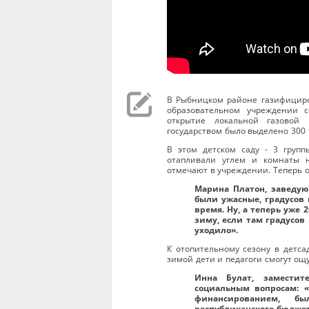
В Рыбницком районе газифициро
образовательном учреждении 
открытие локальной газовой 
государством было выделено 300 
В этом детском саду - 3 груп
отапливали углем и комнаты 
отмечают в учреждении. Теперь о
Марина Платон, заведую
были ужасные, градусов 
время. Ну, а теперь уже 
зиму, если там градусов 
уходило».
К отопительному сезону в детса
зимой дети и педагоги смогут ощ
Инна Булат, заместит
социальным вопросам: «
финансированием, 
республиканского бюджет