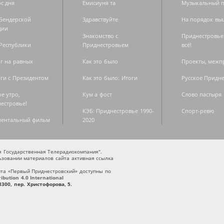
с дня
Емисиуня та
Музыкальный п
Бендерской
Здравствуйте
На порядок вы
дии
Знакомство с
Приднестровье
Республики
Приднестровьем
всё!
г на равных
Как это было
Проекты, меж
ги с Президентом
Как это было: Итоги
Русское Придн
е утро,
Кум а фост
Слово пастыря
естровье!
КЭБ: Приднестровье 1990-
Спорт-ревю
ментальный фильм
2020
ая Государственная Телерадиокомпания".
зовании материалов сайта активная ссылка
та «Первый Приднестровский» доступны по
bution 4.0 International
300, пер. Христофорова, 5.