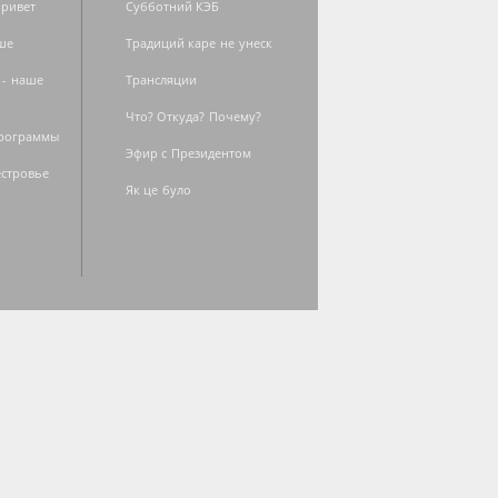
ривет
Субботний КЭБ
ше
Традиций каре не унеск
 - наше
Трансляции
Что? Откуда? Почему?
программы
Эфир с Президентом
естровье
Як це було