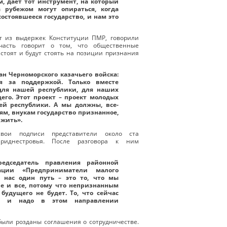
, дает тот инструмент, на который
 рубежом могут опираться, когда
состоявшееся государство, и нам это
ит из выдержек Конституции ПМР, говорили
часть говорит о том, что общественные
 стоят и будут стоять на позиции признания
ан Черноморского казачьего войска:
 за поддержкой. Только вместе
для нашей республики, для наших
его. Этот проект – проект молодых
ей республики. А мы должны, все-
ям, внукам государство признанное,
 жить».
вои подписи представители около ста
риднестровья. После разговора к ним
едседатель правления районной
зации «Предприниматели малого
у нас один путь – это то, что мы
е и все, потому что непризнанным
будущего не будет. То, что сейчас
мя, и надо в этом направлении
ыли розданы соглашения о сотрудничестве.