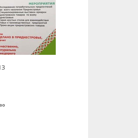
13
во