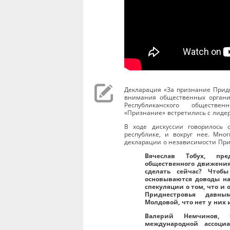
Декларация «За признание Придн
внимания общественных органи
Республиканского обществен
«Признание» встретились с лид
В ходе дискуссии говорилось 
республике, и вокруг нее. Мно
декларации о независимости При
Вячеслав Тобух, пре
общественного движения
сделать сейчас? Чтоб
основываются доводы н
спекуляции о том, что и
Приднестровья давны
Молдовой, что нет у них
Валерий Немчинов,
международной ассоциа