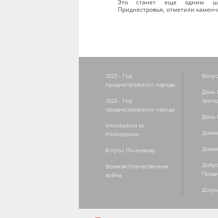
Это станет еще одним шаг
Приднестровья, отметили каменч
2025 - Год
Вопро
приднестровского народа
День 
2026 - Год
траге
приднестровского народа
День 
Introduction to
Диало
Pridnestrovie
Диало
В путь! По-новому
Добро
Великая Отечественная
Придн
война
Доку