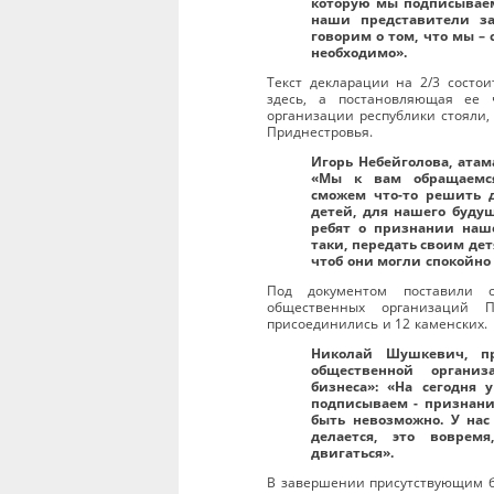
которую мы подписываем
наши представители за
говорим о том, что мы – 
необходимо».
Текст декларации на 2/3 состо
здесь, а постановляющая ее 
организации республики стояли,
Приднестровья.
Игорь Небейголова, атам
«Мы к вам обращаемся
сможем что-то решить 
детей, для нашего будущ
ребят о признании наш
таки, передать своим дет
чтоб они могли спокойно
Под документом поставили с
общественных организаций П
присоединились и 12 каменских.
Николай Шушкевич, пр
общественной органи
бизнеса»: «На сегодня 
подписываем - признани
быть невозможно. У нас 
делается, это вовре
двигаться».
В завершении присутствующим б