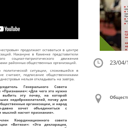
естровья» продолжает оставаться в центре
заций. Накануне в Каменке представители
ного социал-патриотического движения
23/04/
ерами районных общественных организаций.
о политической ситуации, сложившейся в
гие считают, подписание общественниками
днестровья нельзя откладывать на завтра.
дседатель Генерального Совета
 «Признание»: «Для чего это нужно
ы выбить эту почву, на которой
Общест
аших недоброжелателей, почву для
 общественные организации, и народ
м-давно хочет объединиться с
 и мыслей насчет признания».
член Координационного совета
ции «Витязи»:
«Эта декларация,