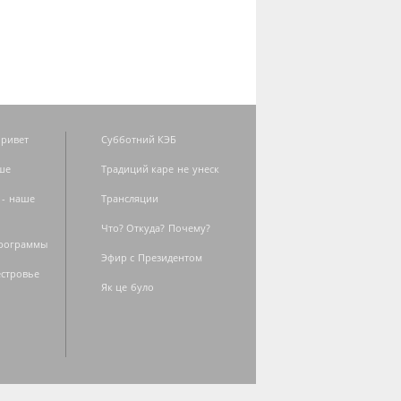
ривет
Субботний КЭБ
ше
Традиций каре не унеск
 - наше
Трансляции
Что? Откуда? Почему?
программы
Эфир с Президентом
естровье
Як це було