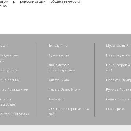
ом к консолидации общественности
ане.
с дня
Емисиуня та
Музыкальный п
Бендерской
Здравствуйте
На порядок вы
дии
Знакомство с
Приднестровье
Республики
Приднестровьем
всё!
г на равных
Как это было
Проекты, меж
ги с Президентом
Как это было: Итоги
Русское Придн
е утро,
Кум а фост
Слово пастыря
естровье!
КЭБ: Приднестровье 1990-
Спорт-ревю
ментальный фильм
2020