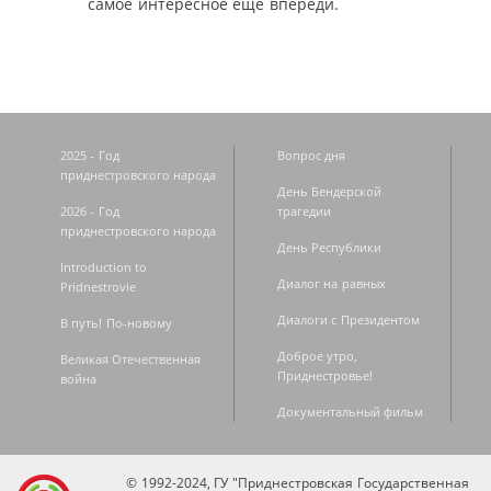
самое интересное ещё впереди.
2025 - Год
Вопрос дня
приднестровского народа
День Бендерской
2026 - Год
трагедии
приднестровского народа
День Республики
Introduction to
Диалог на равных
Pridnestrovie
Диалоги с Президентом
В путь! По-новому
Доброе утро,
Великая Отечественная
Приднестровье!
война
Документальный фильм
© 1992-2024, ГУ "Приднестровская Государственная