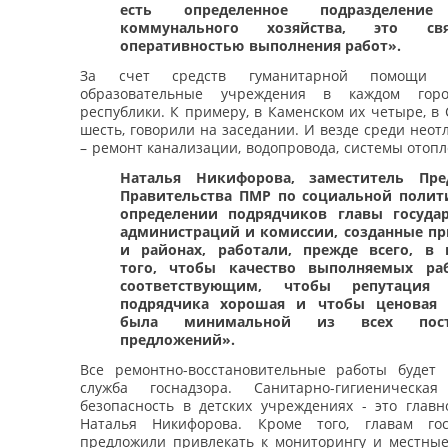
есть определенное подразделение
коммунального хозяйства, это св
оперативностью выполнения работ».
За счет средств гуманитарной помощи о
образовательные учреждения в каждом гор
республики. К примеру, в Каменском их четыре, в 
шесть, говорили на заседании. И везде среди нео
– ремонт канализации, водопровода, системы отопл
Наталья Никифорова, заместитель Пред
Правительства ПМР по социальной полит
определении подрядчиков главы госуда
администраций и комиссии, созданные пр
и районах, работали, прежде всего, в 
того, чтобы качество выполняемых ра
соответствующим, чтобы репутаци
подрядчика хорошая и чтобы ценовая 
была минимальной из всех пост
предложений».
Все ремонтно-восстановительные работы будет 
служба госнадзора. Санитарно-гигиеническ
безопасность в детских учреждениях - это главн
Наталья Никифорова. Кроме того, главам гос
предложили привлекать к мониторингу и местны