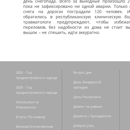
день снегопада. Всего за выходные произошло 2
пока не зафиксировано ни одной аварии. Только 
снега на дорогах пострадали 120 человек. И
обратились в республиканскую клиническую бо
травматологи предупреждают, чтобы избеж
переломов, без надобности из дома не стоит вы
вышли – не спешить, идти аккуратно.
2025 - Год
Вопрос дня
приднестровского народа
День Бендерской
2026 - Год
трагедии
приднестровского народа
День Республики
Introduction to
Диалог на равных
Pridnestrovie
Диалоги с Президентом
В путь! По-новому
Доброе утро,
Великая Отечественная