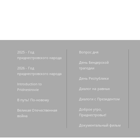
Страницы
2025 - Год
Вопрос дня
приднестровского народа
День Бендерской
2026 - Год
трагедии
приднестровского народа
День Республики
Introduction to
Диалог на равных
Pridnestrovie
Диалоги с Президентом
В путь! По-новому
Доброе утро,
Великая Отечественная
Приднестровье!
война
Документальный фильм