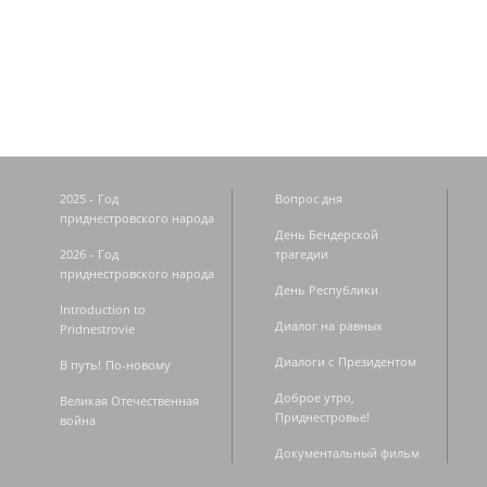
Страницы
2025 - Год
Вопрос дня
приднестровского народа
День Бендерской
2026 - Год
трагедии
приднестровского народа
День Республики
Introduction to
Диалог на равных
Pridnestrovie
Диалоги с Президентом
В путь! По-новому
Доброе утро,
Великая Отечественная
Приднестровье!
война
Документальный фильм