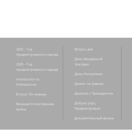
Страницы
2025 - Год
Вопрос дня
приднестровского народа
День Бендерской
2026 - Год
трагедии
приднестровского народа
День Республики
Introduction to
Диалог на равных
Pridnestrovie
Диалоги с Президентом
В путь! По-новому
Доброе утро,
Великая Отечественная
Приднестровье!
война
Документальный фильм